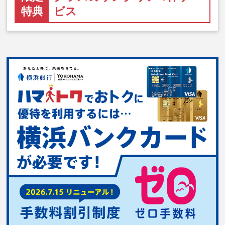
特典
ビス