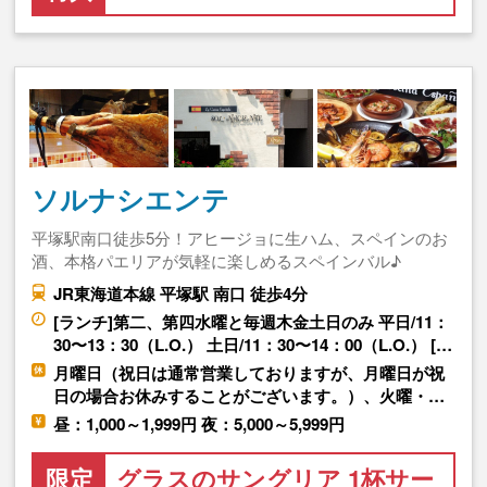
ソルナシエンテ
平塚駅南口徒歩5分！アヒージョに生ハム、スペインのお
酒、本格パエリアが気軽に楽しめるスペインバル♪
JR東海道本線 平塚駅 南口 徒歩4分
[ランチ]第二、第四水曜と毎週木金土日のみ 平日/11：
30〜13：30（L.O.） 土日/11：30〜14：00（L.O.） […
月曜日（祝日は通常営業しておりますが、月曜日が祝
日の場合お休みすることがございます。）、火曜・…
昼：1,000～1,999円 夜：5,000～5,999円
限定
グラスのサングリア 1杯サー