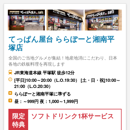
てっぱん屋台 ららぽーと湘南平
塚店
全国のご当地グルメが集結！地産地消にこだわり、日本
各地の鉄板料理を再現します
JR東海道本線 平塚駅 徒歩12分
[平日]10:00～20:00（L.O.19:30） [土・日・祝]10:00～
21:00（L.O.20:30）
ららぽーと湘南平塚に準ずる
昼：～999円 夜：1,000～1,999円
限定
ソフトドリンク1杯サービス
特典