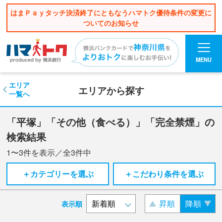
はまＰａｙタッチ決済終了にともなうハマトク優待条件の変更に
ついてのお知らせ
MENU
エリア
エリアから探す
一覧へ
「平塚」「その他（食べる）」「完全禁煙」の
検索結果
1〜3
件を表示／全
3
件中
＋カテゴリーを選ぶ
＋こだわり条件を選ぶ
昇順
降順
表示順