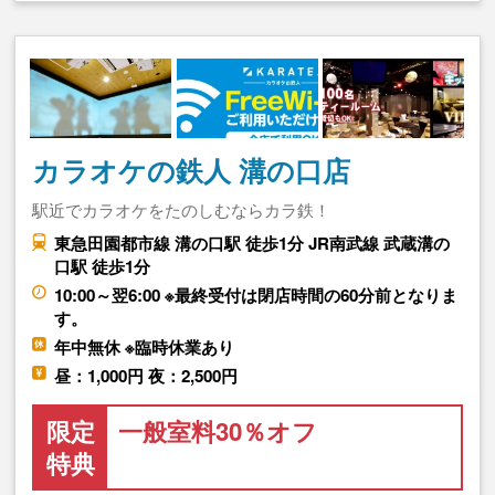
カラオケの鉄人 溝の口店
駅近でカラオケをたのしむならカラ鉄！
東急田園都市線 溝の口駅 徒歩1分 JR南武線 武蔵溝の
口駅 徒歩1分
10:00～翌6:00 ※最終受付は閉店時間の60分前となりま
す。
年中無休 ※臨時休業あり
昼：1,000円 夜：2,500円
限定
一般室料30％オフ
特典