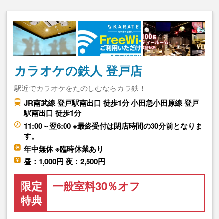
カラオケの鉄人 登戸店
駅近でカラオケをたのしむならカラ鉄！
JR南武線 登戸駅南出口 徒歩1分 小田急小田原線 登戸
駅南出口 徒歩1分
11:00～翌6:00 ※最終受付は閉店時間の30分前となりま
す。
年中無休 ※臨時休業あり
昼：1,000円 夜：2,500円
限定
一般室料30％オフ
特典