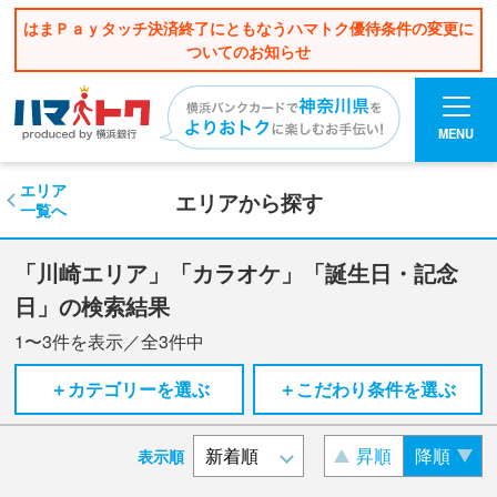
はまＰａｙタッチ決済終了にともなうハマトク優待条件の変更に
ついてのお知らせ
MENU
エリア
エリアから探す
一覧へ
「川崎エリア」「カラオケ」「誕生日・記念
日」の検索結果
1〜3
件を表示／全
3
件中
＋カテゴリーを選ぶ
＋こだわり条件を選ぶ
昇順
降順
表示順