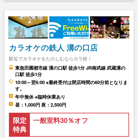
カラオケの鉄人 溝の口店
駅近でカラオケをたのしむならカラ鉄！
東急田園都市線 溝の口駅 徒歩1分 JR南武線 武蔵溝の
口駅 徒歩1分
10:00～翌6:00 ※最終受付は閉店時間の60分前となりま
す。
年中無休 ※臨時休業あり
昼：1,000円 夜：2,500円
限定
一般室料30％オフ
特典