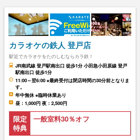
カラオケの鉄人 登戸店
駅近でカラオケをたのしむならカラ鉄！
JR南武線 登戸駅南出口 徒歩1分 小田急小田原線 登戸
駅南出口 徒歩1分
11:00～翌6:00 ※最終受付は閉店時間の30分前となりま
す。
年中無休 ※臨時休業あり
昼：1,000円 夜：2,500円
限定
一般室料30％オフ
特典