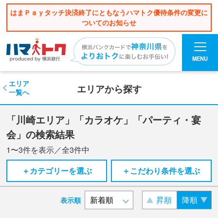
はまＰａｙタッチ決済終了にともなうハマトク優待条件の変更に
ついてのお知らせ
MENU
エリア
エリアから探す
一覧へ
「川崎エリア」「カラオケ」「パーティ・宴
会」の検索結果
1〜3
件を表示／全
3
件中
＋カテゴリーを選ぶ
＋こだわり条件を選ぶ
昇順
降順
表示順