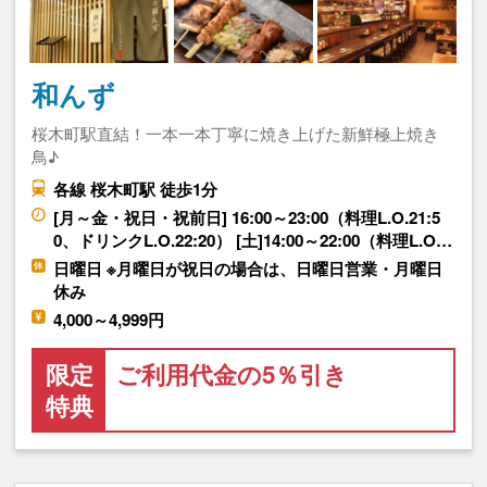
和んず
桜木町駅直結！一本一本丁寧に焼き上げた新鮮極上焼き
鳥♪
各線 桜木町駅 徒歩1分
[月～金・祝日・祝前日] 16:00～23:00（料理L.O.21:5
0、ドリンクL.O.22:20） [土]14:00～22:00（料理L.O…
日曜日 ※月曜日が祝日の場合は、日曜日営業・月曜日
休み
4,000～4,999円
限定
ご利用代金の5％引き
特典