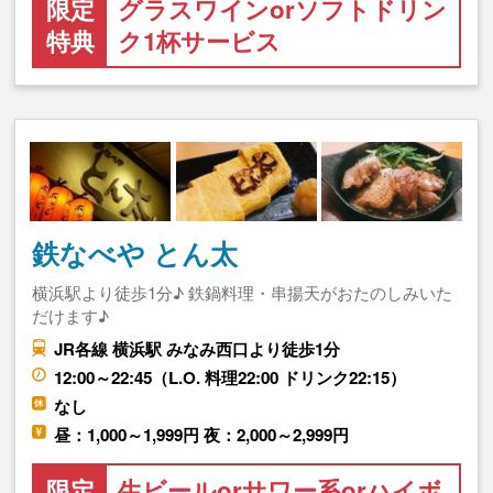
限定
グラスワインorソフトドリン
特典
ク1杯サービス
鉄なべや とん太
横浜駅より徒歩1分♪ 鉄鍋料理・串揚天がおたのしみいた
だけます♪
JR各線 横浜駅 みなみ西口より徒歩1分
12:00～22:45（L.O. 料理22:00 ドリンク22:15）
なし
昼：1,000～1,999円 夜：2,000～2,999円
限定
生ビールorサワー系orハイボ