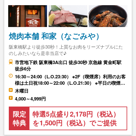
焼肉本舗 和家（なごみや）
阪東橋駅より徒歩30秒！上質なお肉をリーズナブルにた
のしみたいなら是非当店で♪
市営地下鉄 阪東橋3A出口 徒歩30秒 京急線 黄金町駅
徒歩6分
16:30～24:00（L.O.23:30） ※2F（喫煙席）利用のお客
様は土日祝18:00～22:00（L.O.21:30） ※平日の喫煙…
木曜日
4,000～4,999円
限定
特選5点盛り2,178円（税込）
特典
を1,500円（税込）でご提供