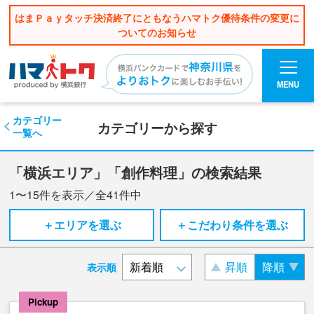
はまＰａｙタッチ決済終了にともなうハマトク優待条件の変更に
ついてのお知らせ
MENU
カテゴリー
カテゴリーから探す
一覧へ
「横浜エリア」「創作料理」の検索結果
1〜15
件を表示／全
41
件中
＋エリアを選ぶ
＋こだわり条件を選ぶ
昇順
降順
表示順
Pickup