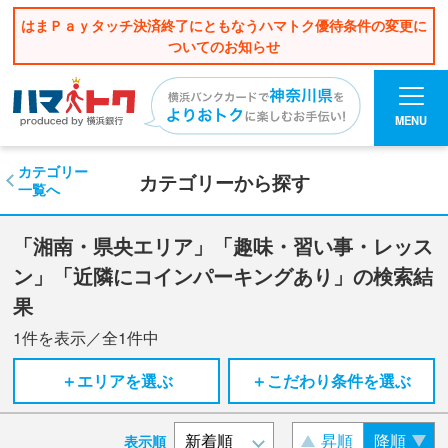
はまＰａｙタッチ決済終了にともなうハマトク優待条件の変更に
ついてのお知らせ
MENU
カテゴリー
カテゴリーから探す
一覧へ
「湘南・県央エリア」「趣味・習い事・レッス
ン」「近隣にコインパーキングあり」の検索結
果
1
件を表示／全
1
件中
＋エリアを選ぶ
＋こだわり条件を選ぶ
昇順
降順
表示順