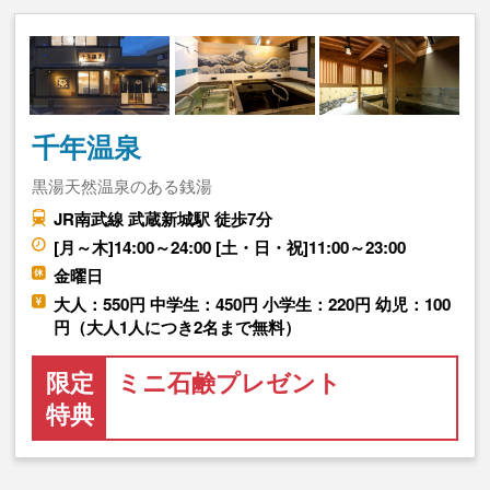
千年温泉
黒湯天然温泉のある銭湯
JR南武線 武蔵新城駅 徒歩7分
[月～木]14:00～24:00 [土・日・祝]11:00～23:00
金曜日
大人：550円 中学生：450円 小学生：220円 幼児：100
円（大人1人につき2名まで無料）
限定
ミニ石鹸プレゼント
特典