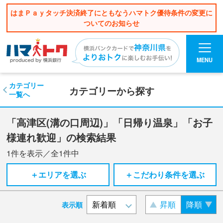
はまＰａｙタッチ決済終了にともなうハマトク優待条件の変更に
ついてのお知らせ
MENU
カテゴリー
カテゴリーから探す
一覧へ
「高津区(溝の口周辺)」「日帰り温泉」「お子
様連れ歓迎」の検索結果
1
件を表示／全
1
件中
＋エリアを選ぶ
＋こだわり条件を選ぶ
昇順
降順
表示順