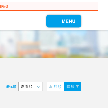
知らせ
MENU
昇順
降順
表示順