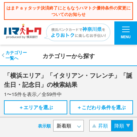
はまＰａｙタッチ決済終了にともなうハマトク優待条件の変更に
ついてのお知らせ
MENU
カテゴリー
カテゴリーから探す
一覧へ
「横浜エリア」「イタリアン・フレンチ」「誕
生日・記念日」の検索結果
1〜15
件を表示／全
59
件中
＋エリアを選ぶ
＋こだわり条件を選ぶ
昇順
降順
表示順