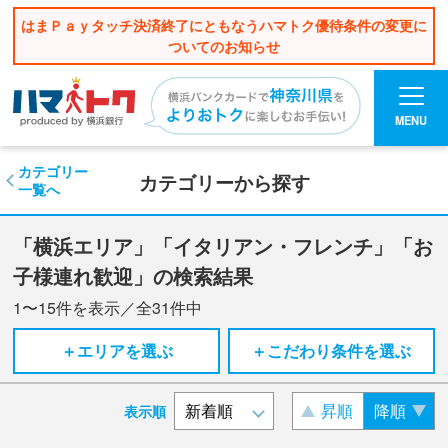
はまＰａｙタッチ決済終了にともなうハマトク優待条件の変更に
ついてのお知らせ
MENU
カテゴリー
カテゴリーから探す
一覧へ
「横浜エリア」「イタリアン・フレンチ」「お
子様連れ歓迎」の検索結果
1〜15
件を表示／全
31
件中
＋エリアを選ぶ
＋こだわり条件を選ぶ
昇順
降順
表示順