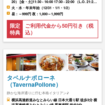
20） [金・土]11:30 - 16:00 17:30 - 22:00 （L.O. 21:2…
火・水・年末年始（12/31・1/1・1/2）
昼：～999円 夜：1,000～1,999円
限定
ご利用代金から50円引き（税
特典
込）
タベルナポローネ
（TavernaPollone）
静かな海岸通りに佇む本格イタリアン♪
横浜高速鉄道みなとみらい線 日本大通り駅 徒歩3分 横
浜高速鉄道みなとみらい線 馬車道駅 徒歩3分