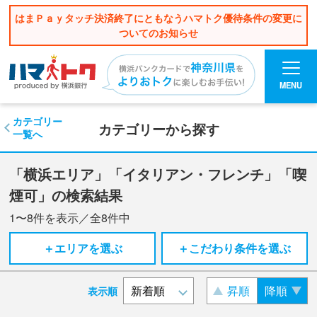
はまＰａｙタッチ決済終了にともなうハマトク優待条件の変更に
ついてのお知らせ
MENU
カテゴリー
カテゴリーから探す
一覧へ
「横浜エリア」「イタリアン・フレンチ」「喫
煙可」の検索結果
1〜8
件を表示／全
8
件中
＋エリアを選ぶ
＋こだわり条件を選ぶ
昇順
降順
表示順