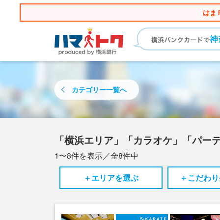
はま
カテゴリー
一覧へ
「横浜エリア」「カラオケ」「パー
1〜8
件を表示／全
8
件中
＋エリアを選ぶ
＋こだわり