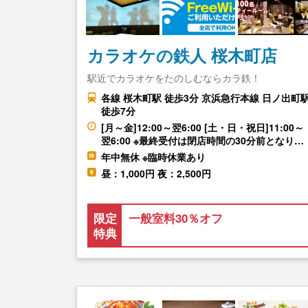
カラオケの鉄人 桜木町店
駅近でカラオケをたのしむならカラ鉄！
各線 桜木町駅 徒歩3分 京浜急行本線 日ノ出町
徒歩7分
[月～金]12:00～翌6:00 [土・日・祝日]11:00～
翌6:00 ※最終受付は閉店時間の30分前となり…
年中無休 ※臨時休業あり
昼：1,000円 夜：2,500円
限定
一般室料30％オフ
特典