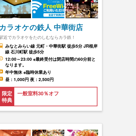
カラオケの鉄人 中華街店
駅近でカラオケをたのしむならカラ鉄！
みなとみらい線 元町・中華街駅 徒歩5分 JR根岸
線 石川町駅 徒歩5分
12:00～23:00 ※最終受付は閉店時間の60分前と
なります。
年中無休 ※臨時休業あり
昼：1,000円 夜：2,500円
限定
一般室料30％オフ
特典