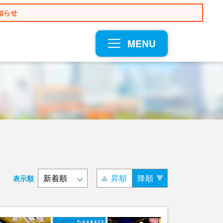
知らせ
MENU
昇順
降順
表示順