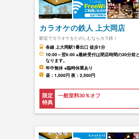
カラオケの鉄人 上大岡店
駅近でカラオケをたのしむならカラ鉄！
各線 上大岡駅1番出口 徒歩1分
10:00～翌6:00 ※最終受付は閉店時間の30分前
なります。
年中無休 ※臨時休業あり
昼：1,000円 夜：2,500円
限定
一般室料30％オフ
特典