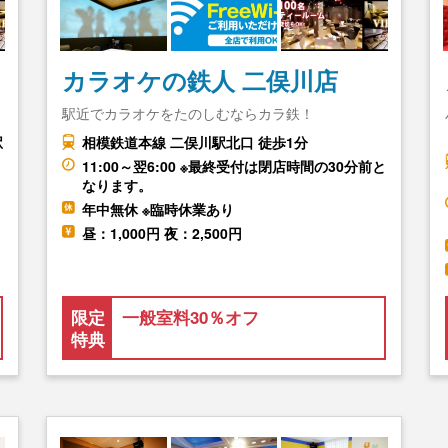
カラオケの鉄人 二俣川店
駅近でカラオケをたのしむならカラ鉄！
駅
相模鉄道本線 二俣川駅北口 徒歩1分
11:00～翌6:00 ※最終受付は閉店時間の30分前と
なります。
年中無休 ※臨時休業あり
昼：1,000円 夜：2,500円
限定
一般室料30％オフ
特典