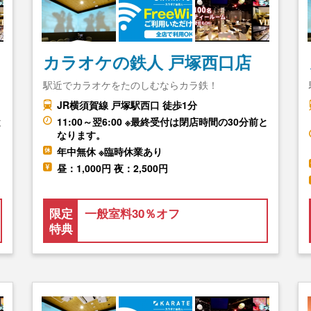
カラオケの鉄人 戸塚西口店
駅近でカラオケをたのしむならカラ鉄！
JR横須賀線 戸塚駅西口 徒歩1分
と
11:00～翌6:00 ※最終受付は閉店時間の30分前と
なります。
年中無休 ※臨時休業あり
昼：1,000円 夜：2,500円
限定
一般室料30％オフ
特典