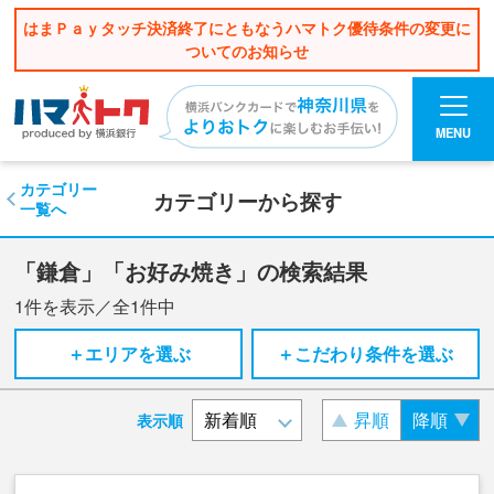
はまＰａｙタッチ決済終了にともなうハマトク優待条件の変更に
ついてのお知らせ
MENU
カテゴリー
カテゴリーから探す
一覧へ
「鎌倉」「お好み焼き」の検索結果
1
件を表示／全
1
件中
＋エリアを選ぶ
＋こだわり条件を選ぶ
昇順
降順
表示順