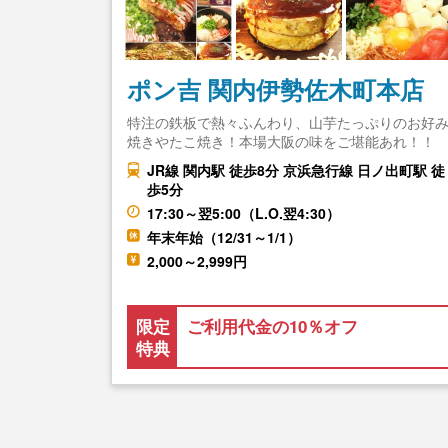
ポン吉 関内伊勢佐木町本店
特注の鉄板で熱々ふんわり、山芋たっぷりのお好
焼きやたこ焼き！本場大阪の味をご堪能あれ！！
JR線 関内駅 徒歩8分 京浜急行線 日ノ出町駅 徒
歩5分
17:30～翌5:00（L.O.翌4:30）
年末年始（12/31～1/1）
2,000～2,999円
限定
ご利用代金の10％オフ
特典