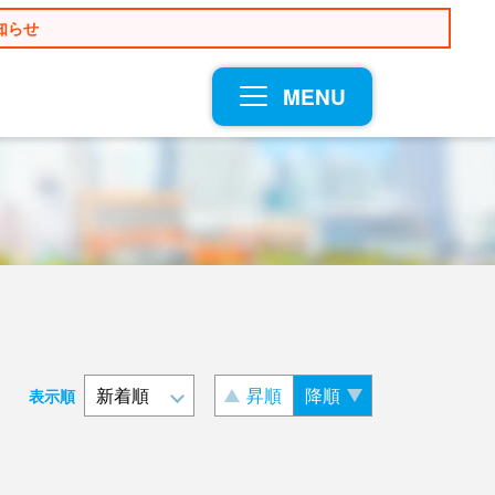
知らせ
MENU
昇順
降順
表示順