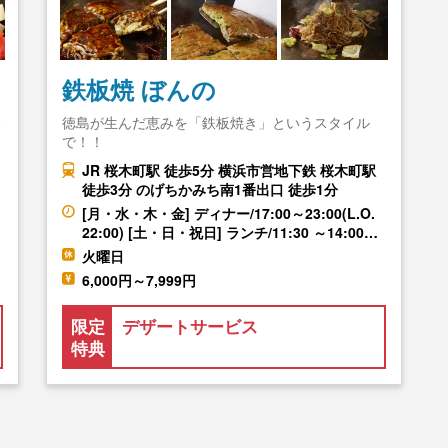
鉄板焼 ぼんの
み
徳島が生んだ恵みを「鉄板焼き」というスタイル
で！！
JR 桜木町駅 徒歩5分 横浜市営地下鉄 桜木町駅
徒歩3分 のげちかみち南1番出口 徒歩1分
[月・水・木・金] ディナー/17:00～23:00(L.O.
22:00) [土・日・祝日] ランチ/11:30 ～14:00…
火曜日
6,000円～7,999円
限定
デザートサービス
特典