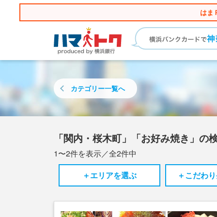
はま
カテゴリー
一覧へ
「関内・桜木町」「お好み焼き」の
1〜2
件を表示／全
2
件中
＋エリアを選ぶ
＋こだわり