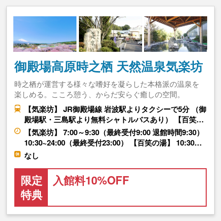
御殿場高原時之栖 天然温泉気楽坊
時之栖が運営する様々な嗜好を凝らした本格派の温泉を
楽しめる。こころ憩う、からだ安らぐ癒しの空間。
【気楽坊】 JR御殿場線 岩波駅よりタクシーで5分 （御
殿場駅・三島駅より無料シャトルバスあり） 【百笑…
【気楽坊】 7:00～9:30（最終受付9:00 退館時間9:30）
10:30~24:00（最終受付23:00） 【百笑の湯】 10:30…
なし
限定
入館料10%OFF
特典