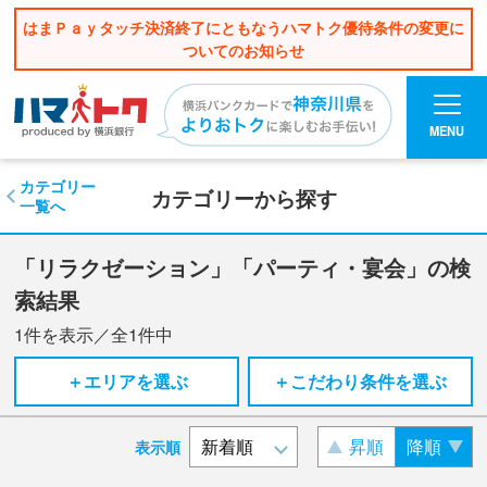
はまＰａｙタッチ決済終了にともなうハマトク優待条件の変更に
ついてのお知らせ
MENU
カテゴリー
カテゴリーから探す
一覧へ
「リラクゼーション」「パーティ・宴会」の検
索結果
1
件を表示／全
1
件中
＋エリアを選ぶ
＋こだわり条件を選ぶ
昇順
降順
表示順