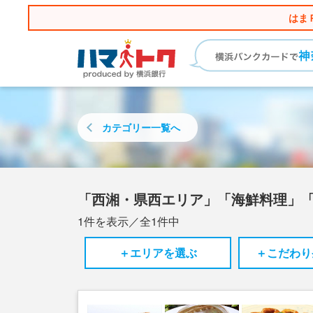
はま
カテゴリー
一覧へ
「西湘・県西エリア」「海鮮料理」
1
件を表示／全
1
件中
＋エリアを選ぶ
＋こだわり