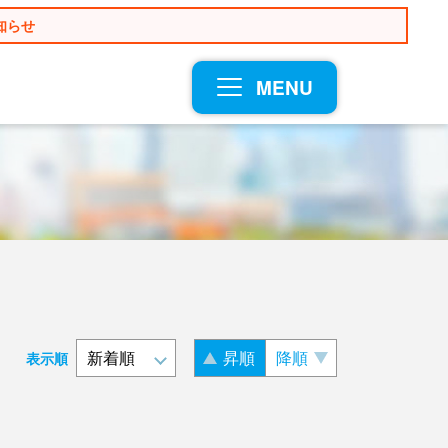
知らせ
MENU
昇順
降順
表示順