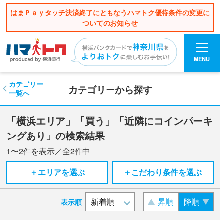
はまＰａｙタッチ決済終了にともなうハマトク優待条件の変更に
ついてのお知らせ
MENU
カテゴリー
カテゴリーから探す
一覧へ
「横浜エリア」「買う」「近隣にコインパーキ
ングあり」の検索結果
1〜2
件を表示／全
2
件中
＋エリアを選ぶ
＋こだわり条件を選ぶ
昇順
降順
表示順