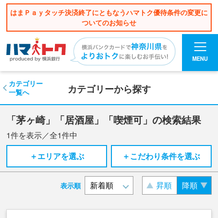
はまＰａｙタッチ決済終了にともなうハマトク優待条件の変更に
ついてのお知らせ
MENU
カテゴリー
カテゴリーから探す
一覧へ
「茅ヶ崎」「居酒屋」「喫煙可」の検索結果
1
件を表示／全
1
件中
＋エリアを選ぶ
＋こだわり条件を選ぶ
昇順
降順
表示順