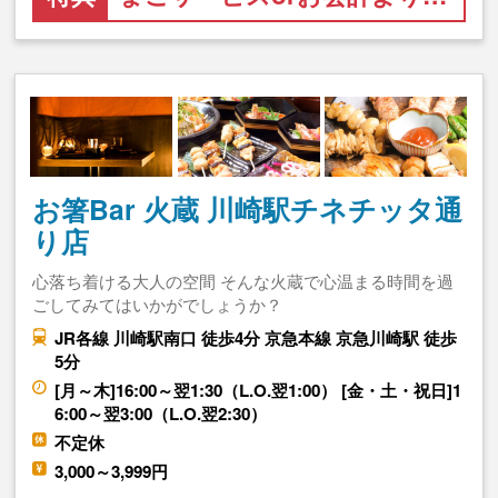
お箸Bar 火蔵 川崎駅チネチッタ通
り店
心落ち着ける大人の空間 そんな火蔵で心温まる時間を過
ごしてみてはいかがでしょうか？
JR各線 川崎駅南口 徒歩4分 京急本線 京急川崎駅 徒歩
5分
[月～木]16:00～翌1:30（L.O.翌1:00） [金・土・祝日]1
6:00～翌3:00（L.O.翌2:30）
不定休
3,000～3,999円