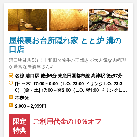
屋根裏お台所隠れ家 とと炉 溝の
口店
溝口駅徒歩5分！十和田名物牛バラ焼きが大人気な肉料理
が豊富な居酒屋さん♪
各線 溝口駅 徒歩5分 東急田園都市線 高津駅 徒歩7分
[日～木] 17:00～0:00（L.O. 23:00 ドリンクL.O. 23:3
0） [金・土] 17:00～翌2:00（L.O. 翌1:00 ドリンクL.…
不定休
2,000～2,999円
限定
ご利用代金の10％オフ
特典