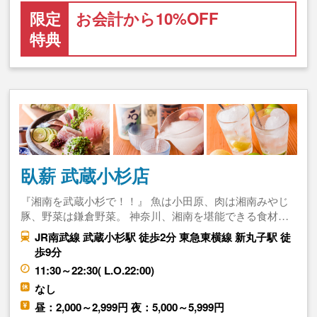
限定
お会計から10%OFF
特典
臥薪 武蔵小杉店
『湘南を武蔵小杉で！！』 魚は小田原、肉は湘南みやじ
豚、野菜は鎌倉野菜。 神奈川、湘南を堪能できる食材…
JR南武線 武蔵小杉駅 徒歩2分 東急東横線 新丸子駅 徒
歩9分
11:30～22:30( L.O.22:00)
なし
昼：2,000～2,999円 夜：5,000～5,999円