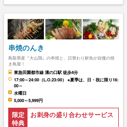
串焼のんき
鳥取県産『大山鶏』の串焼と、日替わり鮮魚が自慢の焼
き鳥屋！
東急田園都市線 溝の口駅 徒歩4分
17:00～24:00（L.O.23:00） ※夏季は、日・祝に限り16:
00～
水曜日
5,000～5,999円
限定
お刺身の盛り合わせサービス
特典