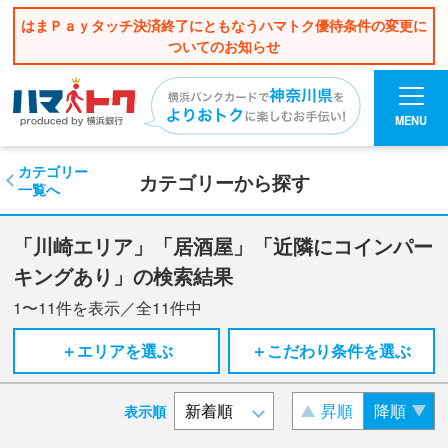
はまＰａｙタッチ決済終了にともなうハマトク優待条件の変更に
ついてのお知らせ
MENU
カテゴリー
カテゴリーから探す
一覧へ
「川崎エリア」「居酒屋」「近隣にコインパー
キングあり」の検索結果
1〜11
件を表示／全
11
件中
＋エリアを選ぶ
＋こだわり条件を選ぶ
昇順
降順
表示順