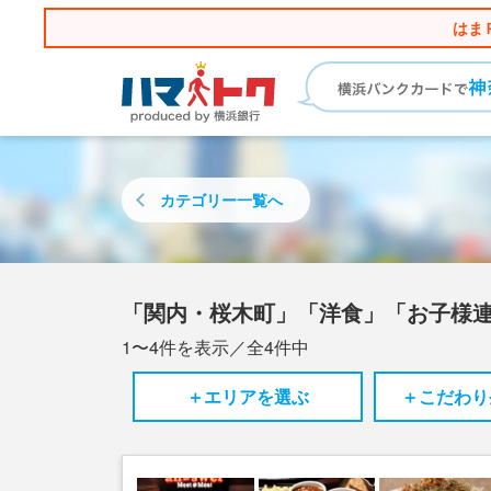
はま
カテゴリー
一覧へ
「関内・桜木町」「洋食」「お子様
1〜4
件を表示／全
4
件中
＋エリアを選ぶ
＋こだわり