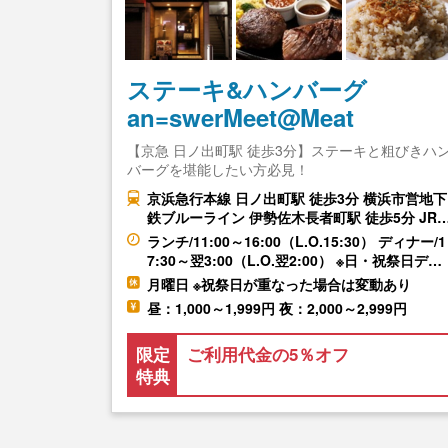
ステーキ&ハンバーグ
an=swerMeet@Meat
【京急 日ノ出町駅 徒歩3分】ステーキと粗びきハ
バーグを堪能したい方必見！
京浜急行本線 日ノ出町駅 徒歩3分 横浜市営地下
鉄ブルーライン 伊勢佐木長者町駅 徒歩5分 JR
ランチ/11:00～16:00（L.O.15:30） ディナー/1
7:30～翌3:00（L.O.翌2:00） ※日・祝祭日デ…
月曜日 ※祝祭日が重なった場合は変動あり
昼：1,000～1,999円 夜：2,000～2,999円
限定
ご利用代金の5％オフ
特典