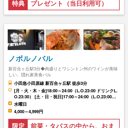
特典
プレゼント（当日利用可）
ノボルノバル
新百合ヶ丘駅3分◆肉盛りとワシントン州のワインが美味
しい、隠れ家美食バル
小田急小田原線 新百合ヶ丘駅 徒歩3分
[月・火・木・金]18:00～24:00（L.O.23:00 ドリンクL.
O.23:30） [土・日・祝日]17:00～24:00（L.O.23:00…
水曜日
4,000～4,999円
限定
前菜・タパスの中から、おま