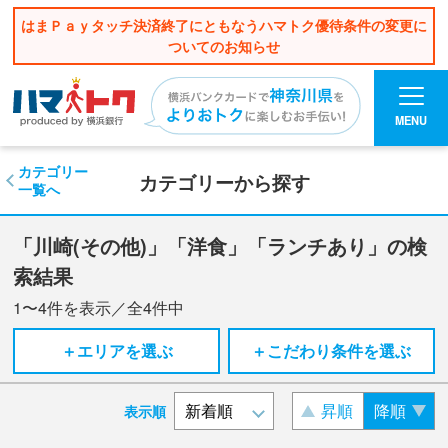
はまＰａｙタッチ決済終了にともなうハマトク優待条件の変更に
ついてのお知らせ
MENU
カテゴリー
カテゴリーから探す
一覧へ
「川崎(その他)」「洋食」「ランチあり」の検
索結果
1〜4
件を表示／全
4
件中
＋エリアを選ぶ
＋こだわり条件を選ぶ
昇順
降順
表示順