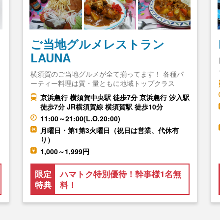
ご当地グルメレストラン
LAUNA
さ
横須賀のご当地グルメが全て揃ってます！ 各種パ
ーティー料理は質・量ともに地域トップクラス
京浜急行 横須賀中央駅 徒歩7分 京浜急行 汐入駅
徒歩7分 JR横須賀線 横須賀駅 徒歩10分
11:00～21:00(L.O.20:00)
月曜日・第1第3火曜日（祝日は営業、代休有
り）
1,000～1,999円
限定
ハマトク特別優待！幹事様1名無
特典
料！