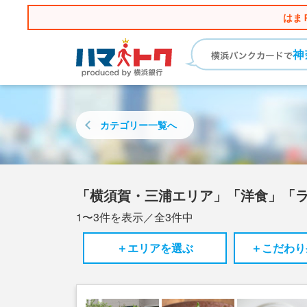
はま
カテゴリー
一覧へ
「横須賀・三浦エリア」「洋食」「
1〜3
件を表示／全
3
件中
＋エリアを選ぶ
＋こだわり