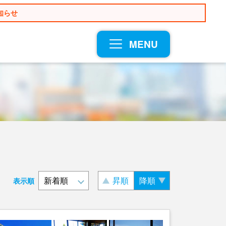
知らせ
MENU
昇順
降順
表示順