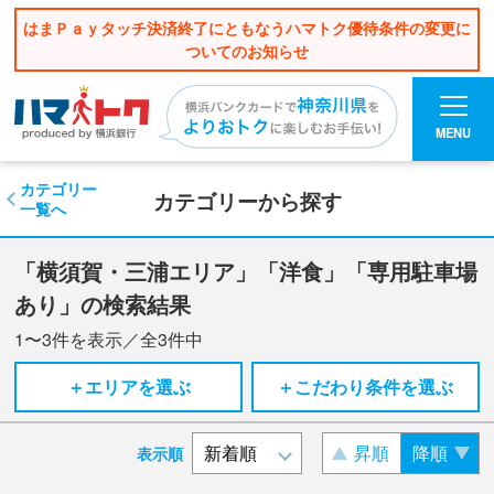
はまＰａｙタッチ決済終了にともなうハマトク優待条件の変更に
ついてのお知らせ
MENU
カテゴリー
カテゴリーから探す
一覧へ
「横須賀・三浦エリア」「洋食」「専用駐車場
あり」の検索結果
1〜3
件を表示／全
3
件中
＋エリアを選ぶ
＋こだわり条件を選ぶ
昇順
降順
表示順