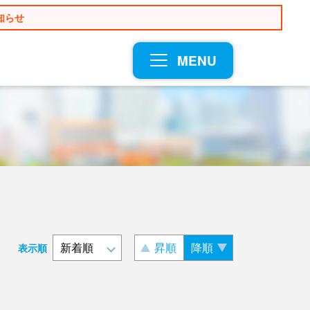
知らせ
MENU
昇順
降順
表示順