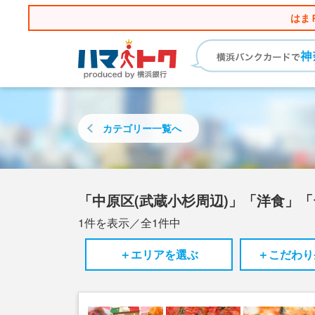
はま
カテゴリー
一覧へ
「中原区(武蔵小杉周辺)」「洋食」
1
件を表示／全
1
件中
＋エリアを選ぶ
＋こだわり