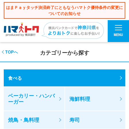
はまＰａｙタッチ決済終了にともなうハマトク優待条件の変更に
ついてのお知らせ
MENU
カテゴリーから探す
TOPへ
食べる
ベーカリー・ハンバ
海鮮料理
ーガー
焼鳥・鳥料理
寿司