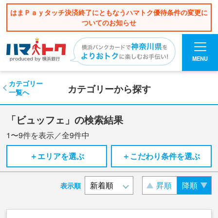
はまＰａｙタッチ決済終了にともなうハマトク優待条件の変更に
ついてのお知らせ
MENU
カテゴリー
カテゴリーから探す
一覧へ
「ビュッフェ」の検索結果
1〜9
件を表示／全
9
件中
＋エリアを選ぶ
＋こだわり条件を選ぶ
昇順
降順
表示順