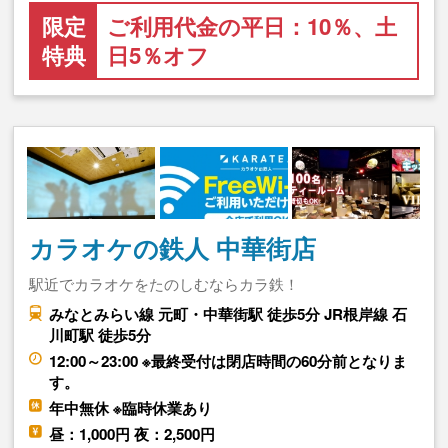
限定
ご利用代金の平日：10％、土
特典
日5％オフ
カラオケの鉄人 中華街店
駅近でカラオケをたのしむならカラ鉄！
みなとみらい線 元町・中華街駅 徒歩5分 JR根岸線 石
川町駅 徒歩5分
12:00～23:00 ※最終受付は閉店時間の60分前となりま
す。
年中無休 ※臨時休業あり
昼：1,000円 夜：2,500円