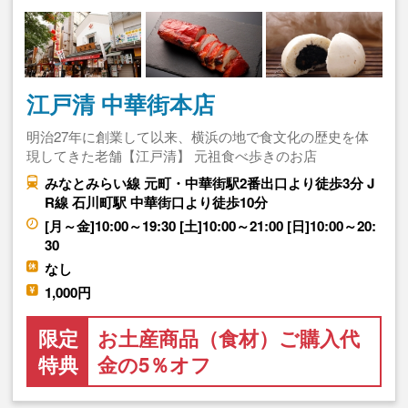
江戸清 中華街本店
明治27年に創業して以来、横浜の地で食文化の歴史を体
現してきた老舗【江戸清】 元祖食べ歩きのお店
みなとみらい線 元町・中華街駅2番出口より徒歩3分 J
R線 石川町駅 中華街口より徒歩10分
[月～金]10:00～19:30 [土]10:00～21:00 [日]10:00～20:
30
なし
1,000円
限定
お土産商品（食材）ご購入代
特典
金の5％オフ