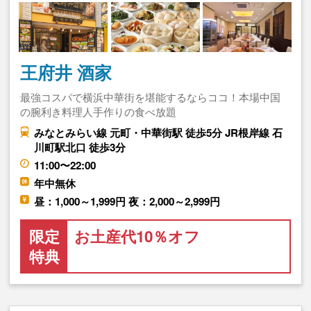
王府井 酒家
最強コスパで横浜中華街を堪能するならココ！本場中国
の腕利き料理人手作りの食べ放題
みなとみらい線 元町・中華街駅 徒歩5分 JR根岸線 石
川町駅北口 徒歩3分
11:00〜22:00
年中無休
昼：1,000～1,999円 夜：2,000～2,999円
限定
お土産代10％オフ
特典