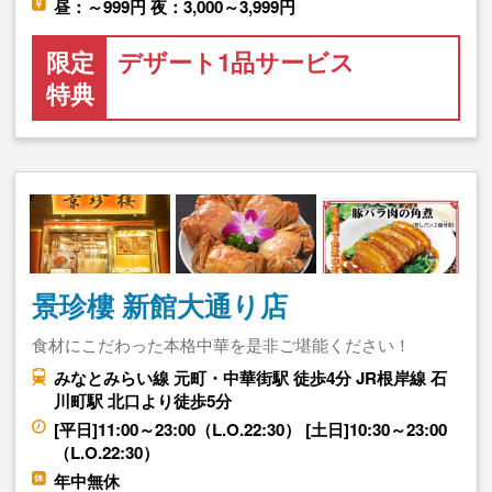
昼：～999円 夜：3,000～3,999円
限定
デザート1品サービス
特典
景珍樓 新館大通り店
食材にこだわった本格中華を是非ご堪能ください！
みなとみらい線 元町・中華街駅 徒歩4分 JR根岸線 石
川町駅 北口より徒歩5分
[平日]11:00～23:00（L.O.22:30） [土日]10:30～23:00
（L.O.22:30）
年中無休