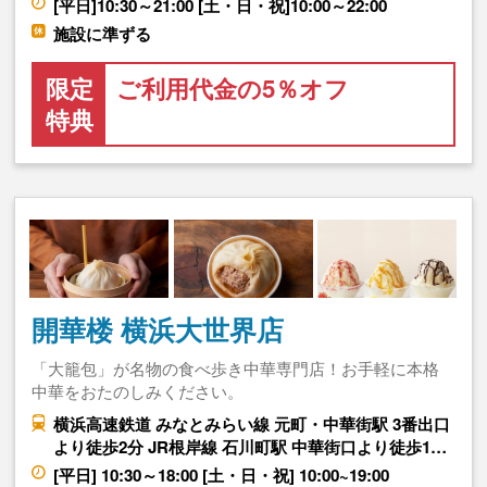
[平日]10:30～21:00 [土・日・祝]10:00～22:00
施設に準ずる
限定
ご利用代金の5％オフ
特典
開華楼 横浜大世界店
「大籠包」が名物の食べ歩き中華専門店！お手軽に本格
中華をおたのしみください。
横浜高速鉄道 みなとみらい線 元町・中華街駅 3番出口
より徒歩2分 JR根岸線 石川町駅 中華街口より徒歩1…
[平日] 10:30～18:00 [土・日・祝] 10:00~19:00