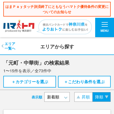
はまＰａｙタッチ決済終了にともなうハマトク優待条件の変更に
ついてのお知らせ
MENU
エリア
エリアから探す
一覧へ
「元町・中華街」の検索結果
1〜15
件を表示／全
73
件中
＋カテゴリーを選ぶ
＋こだわり条件を選ぶ
昇順
降順
表示順