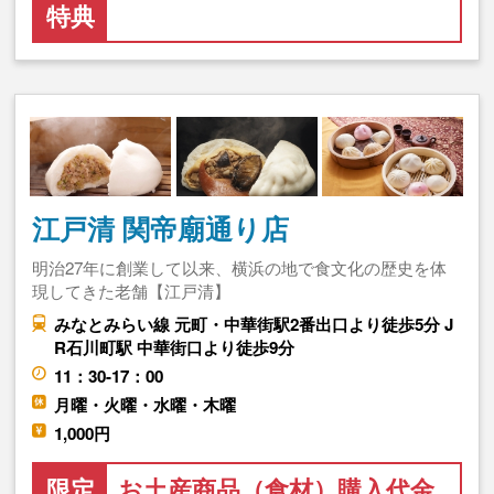
特典
江戸清 関帝廟通り店
明治27年に創業して以来、横浜の地で食文化の歴史を体
現してきた老舗【江戸清】
みなとみらい線 元町・中華街駅2番出口より徒歩5分 J
R石川町駅 中華街口より徒歩9分
11：30-17：00
月曜・火曜・水曜・木曜
1,000円
限定
お土産商品（食材）購入代金