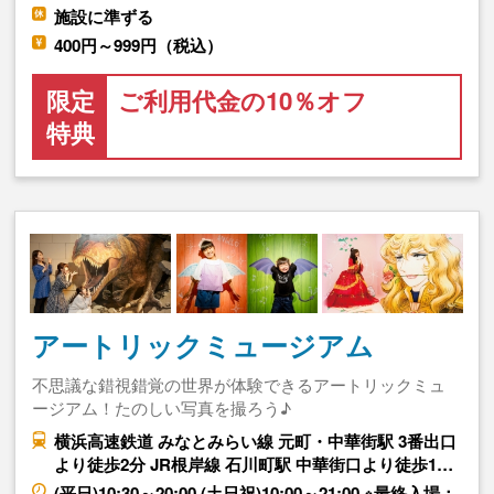
施設に準ずる
400円～999円（税込）
限定
ご利用代金の10％オフ
特典
アートリックミュージアム
不思議な錯視錯覚の世界が体験できるアートリックミュ
ージアム！たのしい写真を撮ろう♪
横浜高速鉄道 みなとみらい線 元町・中華街駅 3番出口
より徒歩2分 JR根岸線 石川町駅 中華街口より徒歩1…
(平日)10:30～20:00 (土日祝)10:00～21:00 ※最終入場：