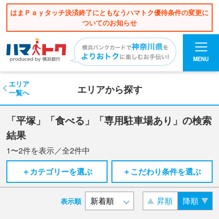
はまＰａｙタッチ決済終了にともなうハマトク優待条件の変更に
ついてのお知らせ
MENU
エリア
エリアから探す
一覧へ
「平塚」「食べる」「専用駐車場あり」の検索
結果
1〜2
件を表示／全
2
件中
＋カテゴリーを選ぶ
＋こだわり条件を選ぶ
昇順
降順
表示順