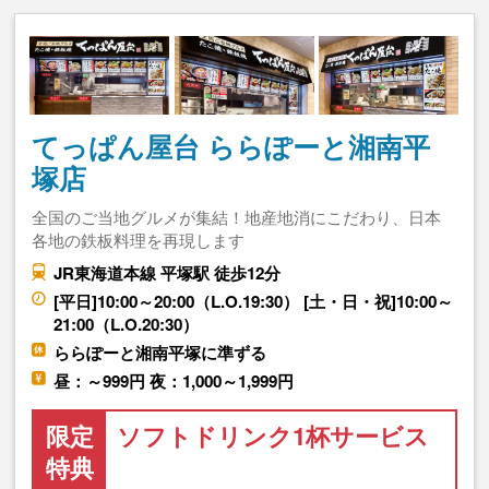
てっぱん屋台 ららぽーと湘南平
塚店
全国のご当地グルメが集結！地産地消にこだわり、日本
各地の鉄板料理を再現します
JR東海道本線 平塚駅 徒歩12分
[平日]10:00～20:00（L.O.19:30） [土・日・祝]10:00～
21:00（L.O.20:30）
ららぽーと湘南平塚に準ずる
昼：～999円 夜：1,000～1,999円
限定
ソフトドリンク1杯サービス
特典