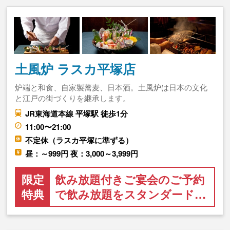
土風炉 ラスカ平塚店
炉端と和食、自家製蕎麦、日本酒。土風炉は日本の文化
と江戸の街づくりを継承します。
JR東海道本線 平塚駅 徒歩1分
11:00〜21:00
不定休（ラスカ平塚に準ずる）
昼：～999円 夜：3,000～3,999円
限定
飲み放題付きご宴会のご予約
特典
で飲み放題をスタンダード…