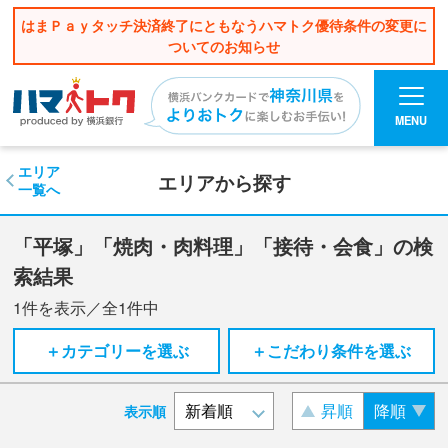
はまＰａｙタッチ決済終了にともなうハマトク優待条件の変更に
ついてのお知らせ
MENU
エリア
エリアから探す
一覧へ
「平塚」「焼肉・肉料理」「接待・会食」の検
索結果
1
件を表示／全
1
件中
＋カテゴリーを選ぶ
＋こだわり条件を選ぶ
昇順
降順
表示順