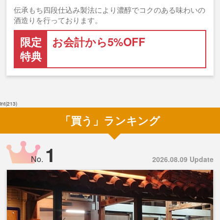
伝承もち四段仕込み製法により濃醇でコクのある味わいの
酒造りを行っております。
限定
お会計から5%OFF
特典
int(213)
「買う」ランキング
1
No.
2026.08.09 Update