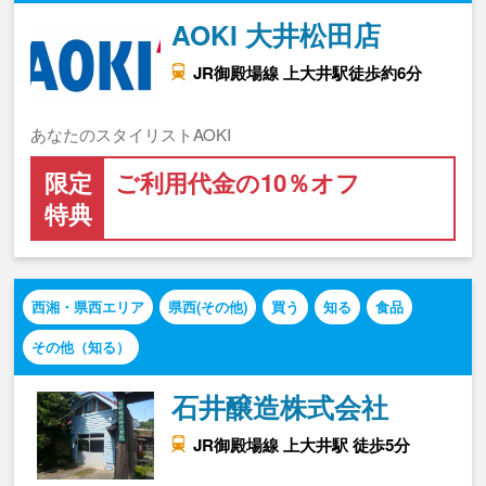
AOKI 大井松田店
JR御殿場線 上大井駅徒歩約6分
あなたのスタイリストAOKI
限定
ご利用代金の10％オフ
特典
西湘・県西エリア
県西(その他)
買う
知る
食品
その他（知る）
石井醸造株式会社
JR御殿場線 上大井駅 徒歩5分