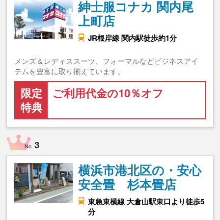
紳士服コナカ 関内尾
上町店
JR根岸線 関内駅徒歩約1分
メンズ＆レディススーツ、フォーマルなどビジネスアイ
テムを豊富に取り揃えています。
限定
ご利用代金の10％オフ
特典
3
No.
横浜市港北区の・安心
安全畳 杉本畳店
東急東横線 大倉山駅東口より徒歩5
分