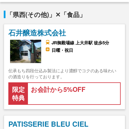
「県西(その他)」✕「食品」
石井醸造株式会社
JR御殿場線 上大井駅 徒歩5分
日曜・祝日
伝承もち四段仕込み製法により濃醇でコクのある味わい
の酒造りを行っております。
限定
お会計から5%OFF
特典
PATISSERIE BLEU CIEL