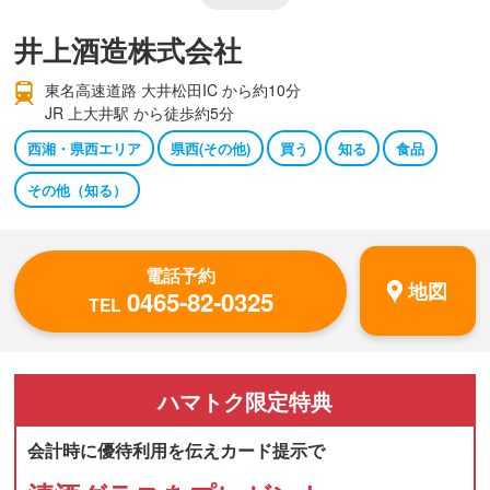
井上酒造株式会社
東名高速道路 大井松田IC から約10分
JR 上大井駅 から徒歩約5分
西湘・県西エリア
県西(その他)
買う
知る
食品
その他（知る）
電話予約
地図
0465-82-0325
TEL
ハマトク
限定特典
会計時に優待利用を伝えカード提示で