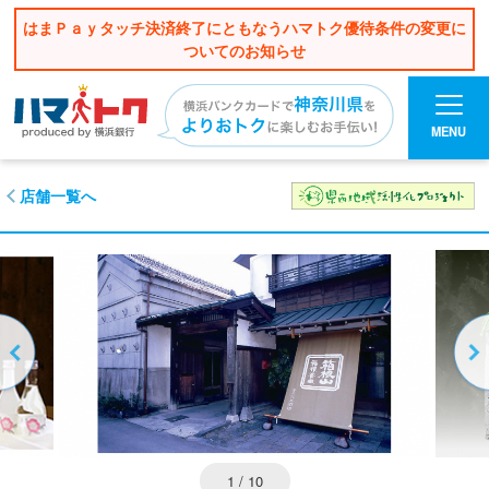
はまＰａｙタッチ決済終了にともなうハマトク優待条件の変更に
ついてのお知らせ
MENU
店舗一覧へ
1
/ 10