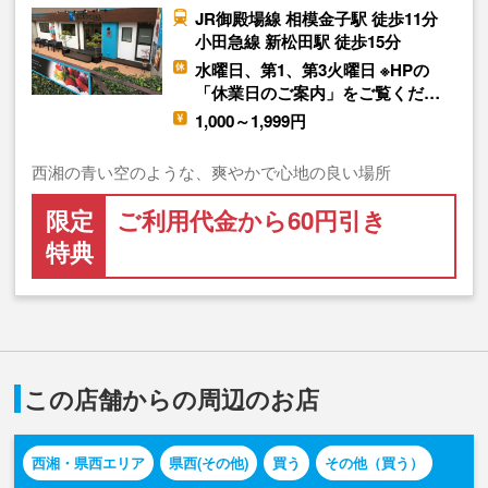
JR御殿場線 相模金子駅 徒歩11分
小田急線 新松田駅 徒歩15分
水曜日、第1、第3火曜日 ※HPの
「休業日のご案内」をご覧くだ…
1,000～1,999円
西湘の青い空のような、爽やかで心地の良い場所
限定
ご利用代金から60円引き
特典
この店舗からの周辺のお店
西湘・県西エリア
県西(その他)
買う
その他（買う）