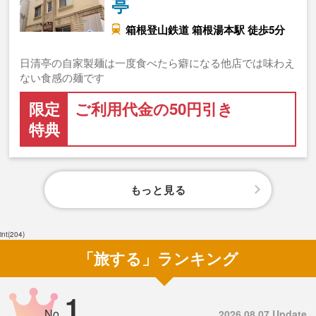
亭
箱根登山鉄道 箱根湯本駅 徒歩5分
日清亭の自家製麺は一度食べたら癖になる他店では味わえ
ない食感の麺です
限定
ご利用代金の50円引き
特典
もっと見る
int(204)
「旅する」ランキング
1
No.
2026.08.07 Update