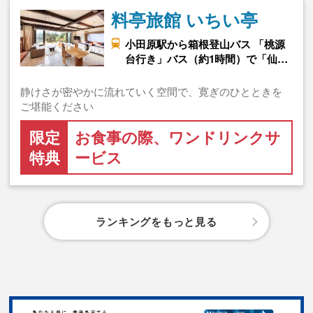
料亭旅館 いちい亭
小田原駅から箱根登山バス 「桃源
台行き」バス（約1時間）で「仙…
静けさが密やかに流れていく空間で、寛ぎのひとときを
ご堪能ください
限定
お食事の際、ワンドリンクサ
特典
ービス
ランキングをもっと見る