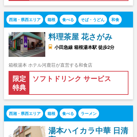
西湘・県西エリア
箱根
食べる
そば・うどん
和食
料理茶屋 花さがみ
小田急線 箱根湯本駅 徒歩2分
箱根湯本 ホテル河鹿荘が直営する和食店
限定
ソフトドリンク サービス
特典
西湘・県西エリア
箱根
食べる
ラーメン
湯本ハイカラ中華 日清