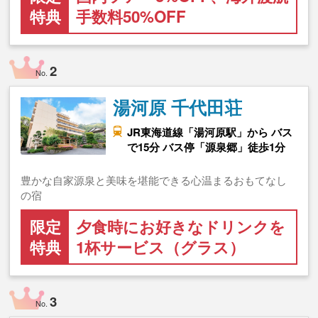
特典
手数料50%OFF
2
No.
湯河原 千代田荘
JR東海道線「湯河原駅」から バス
で15分 バス停「源泉郷」徒歩1分
豊かな自家源泉と美味を堪能できる心温まるおもてなし
の宿
限定
夕食時にお好きなドリンクを
特典
1杯サービス（グラス）
3
No.