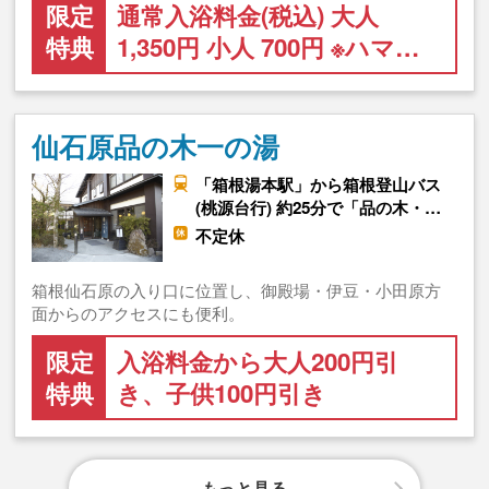
限定
通常入浴料金(税込) 大人
特典
1,350円 小人 700円 ※ハマ…
仙石原品の木一の湯
「箱根湯本駅」から箱根登山バス
(桃源台行) 約25分で「品の木・…
不定休
箱根仙石原の入り口に位置し、御殿場・伊豆・小田原方
面からのアクセスにも便利。
限定
入浴料金から大人200円引
特典
き、子供100円引き
もっと見る