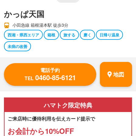
かっぱ天国
小田急線 箱根湯本駅 徒歩3分
西湘・県西エリア
箱根
旅する
磨く
日帰り温泉
未病の改善
電話予約
地図
0460-85-6121
TEL
ハマトク
限定特典
ご来店時に優待利用を伝えカード提示で
お会計から
10
%OFF