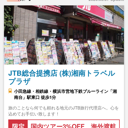
JTB総合提携店 (株)湘南トラベル
プラザ
小田急線・相鉄線・横浜市営地下鉄ブルーライン「湘
南台」駅東口 徒歩1分
旅のことなら何でも頼れる地元のJTB旅行代理店へ。心を
込めてお手伝い致します！
限定
国内ツアー3%OFF、海外渡航