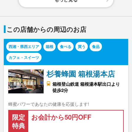
この店舗からの周辺のお店
西湘・県西エリア
箱根
食べる
買う
食品
カフェ・スイーツ
杉養蜂園 箱根湯本店
箱根登山鉄道 箱根湯本駅出口より
徒歩2分
蜂蜜パワーであなたの健康を応援します!
限定
お会計から50円OFF
特典