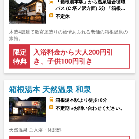
「箱根湯本駅」から温泉組合循環
バス (C 塔ノ沢方面) 5分 「箱根…
不定休
木造4層建て数寄屋造りの旅情あふれる老舗の箱根温泉の
旅館。
限定
入浴料金から大人200円引
特典
き、子供100円引き
箱根湯本 天然温泉 和泉
箱根湯本駅より徒歩10分
不定期 ※お問い合わせください。
天然温泉 ご入浴・休憩処