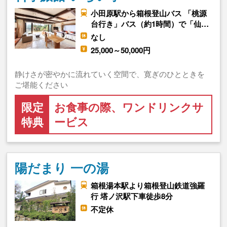
小田原駅から箱根登山バス 「桃源
台行き」バス（約1時間）で「仙…
なし
25,000～50,000円
静けさが密やかに流れていく空間で、寛ぎのひとときを
ご堪能ください
限定
お食事の際、ワンドリンクサ
特典
ービス
陽だまり 一の湯
箱根湯本駅より箱根登山鉄道強羅
行 塔ノ沢駅下車徒歩8分
不定休