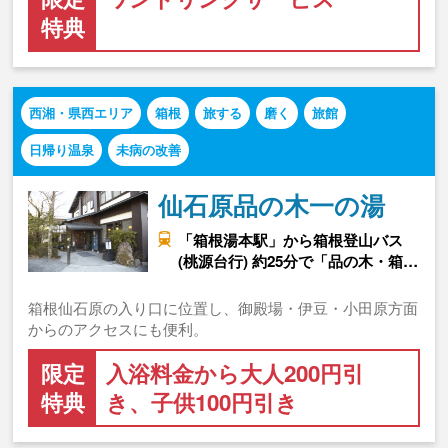
特典
西湘・県西エリア
箱根
旅する
磨く
旅館
日帰り温泉
未病の改善
仙石原品の木一の湯
「箱根湯本駅」から箱根登山バス
(桃源台行) 約25分で「品の木・箱…
箱根仙石原の入り口に位置し、御殿場・伊豆・小田原方面
からのアクセスにも便利。
限定
入浴料金から大人200円引
特典
き、子供100円引き