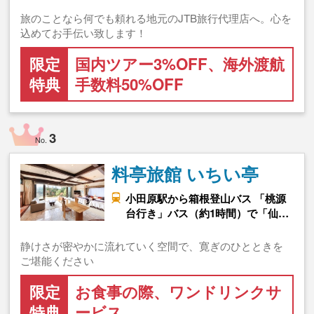
旅のことなら何でも頼れる地元のJTB旅行代理店へ。心を
込めてお手伝い致します！
限定
国内ツアー3%OFF、海外渡航
特典
手数料50%OFF
3
No.
料亭旅館 いちい亭
小田原駅から箱根登山バス 「桃源
台行き」バス（約1時間）で「仙…
静けさが密やかに流れていく空間で、寛ぎのひとときを
ご堪能ください
限定
お食事の際、ワンドリンクサ
特典
ービス