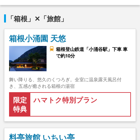
「箱根」✕「旅館」
箱根小涌園 天悠
箱根登山鉄道「小涌谷駅」下車 車
で約10分
舞い降りる、悠久のくつろぎ。全室に温泉露天風呂付
き、五感が癒される箱根の湯宿
限定
ハマトク特別プラン
特典
料亭旅館 いちい亭