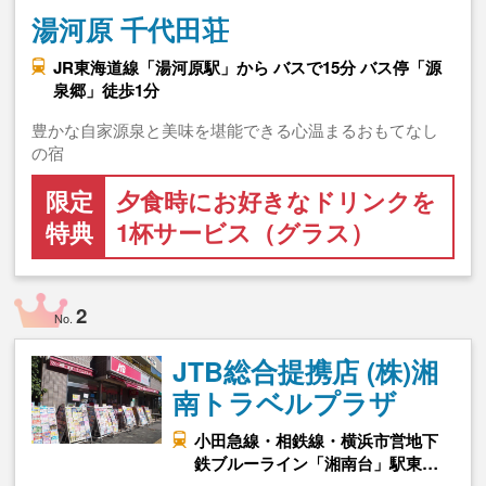
湯河原 千代田荘
JR東海道線「湯河原駅」から バスで15分 バス停「源
泉郷」徒歩1分
豊かな自家源泉と美味を堪能できる心温まるおもてなし
の宿
限定
夕食時にお好きなドリンクを
特典
1杯サービス（グラス）
2
No.
JTB総合提携店 (株)湘
南トラベルプラザ
小田急線・相鉄線・横浜市営地下
鉄ブルーライン「湘南台」駅東…