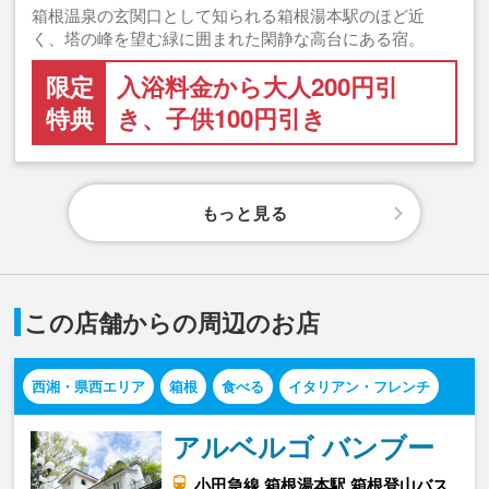
箱根温泉の玄関口として知られる箱根湯本駅のほど近
く、塔の峰を望む緑に囲まれた閑静な高台にある宿。
限定
入浴料金から大人200円引
特典
き、子供100円引き
もっと見る
この店舗からの周辺のお店
西湘・県西エリア
箱根
食べる
イタリアン・フレンチ
アルベルゴ バンブー
小田急線 箱根湯本駅 箱根登山バス