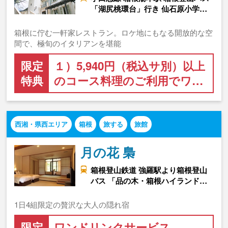
「湖尻桃環台」行き 仙石原小学…
箱根に佇む一軒家レストラン。ロケ地にもなる開放的な空
間で、極旬のイタリアンを堪能
限定
１）5,940円（税込サ別）以上
特典
のコース料理のご利用でワ…
西湘・県西エリア
箱根
旅する
旅館
月の花 梟
箱根登山鉄道 強羅駅より箱根登山
バス 「品の木・箱根ハイランド…
1日4組限定の贅沢な大人の隠れ宿
限定
ワンドリンクサービス