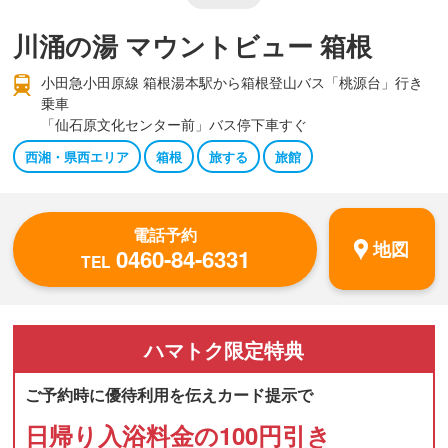
川涌の湯 マウントビュー 箱根
小田急小田原線 箱根湯本駅から箱根登山バス「桃源台」行き
乗車
「仙石原文化センター前」バス停下車すぐ
西湘・県西エリア
箱根
旅する
旅館
電話予約
地図
0460-84-6331
TEL
ハマトク
限定特典
ご予約時に優待利用を伝えカード提示で
日帰り入浴料金の100円引き