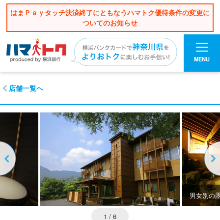
はまＰａｙタッチ決済終了にともなうハマトク優待条件の変更に
ついてのお知らせ
MENU
店舗一覧へ
男女別の
1
/ 6