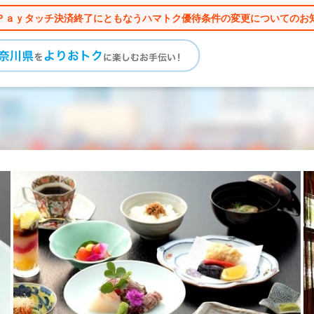
Ｐａｙタッチ決済終了にともなうハマトク優待条件の変更についてのお