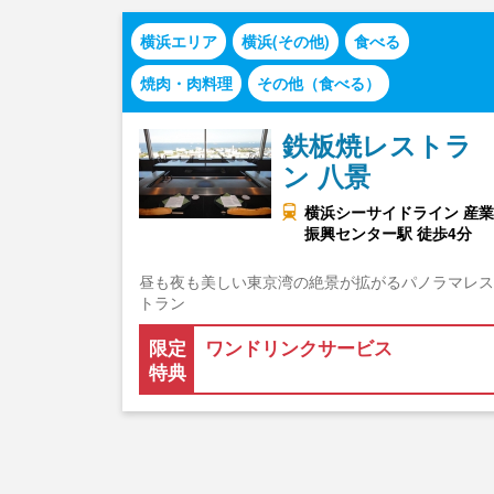
横浜エリア
横浜(その他)
食べる
焼肉・肉料理
その他（食べる）
鉄板焼レストラ
ン 八景
横浜シーサイドライン 産業
振興センター駅 徒歩4分
昼も夜も美しい東京湾の絶景が拡がるパノラマレス
トラン
限定
ワンドリンクサービス
特典