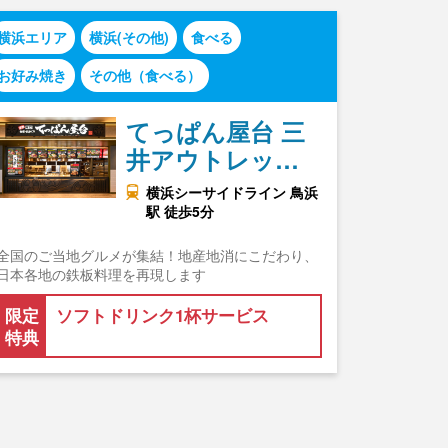
横浜エリア
横浜(その他)
食べる
お好み焼き
その他（食べる）
てっぱん屋台 三
井アウトレッ…
横浜シーサイドライン 鳥浜
駅 徒歩5分
全国のご当地グルメが集結！地産地消にこだわり、
日本各地の鉄板料理を再現します
限定
ソフトドリンク1杯サービス
特典