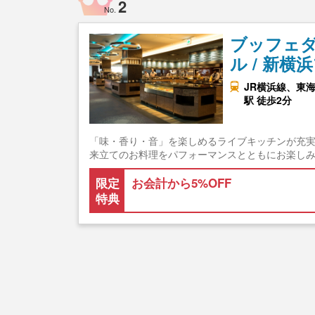
2
No.
ブッフェダ
ル / 新
JR横浜線、東
駅 徒歩2分
「味・香り・音」を楽しめるライブキッチンが充
来立てのお料理をパフォーマンスとともにお楽し
限定
お会計から5%OFF
特典