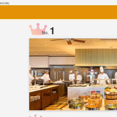
int(185)
1
No.