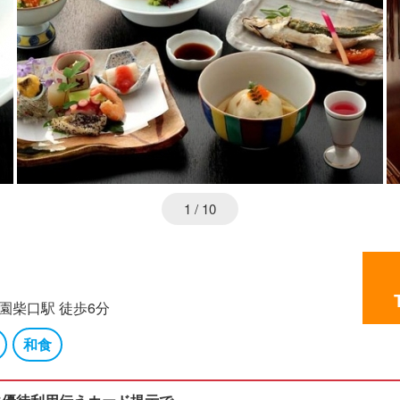
1
/ 10
園柴口駅 徒歩6分
和食