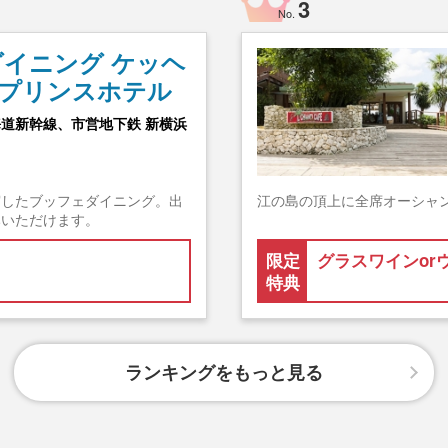
3
No.
イニング ケッヘ
横浜プリンスホテル
海道新幹線、市営地下鉄 新横浜
実したブッフェダイニング。出
江の島の頂上に全席オーシャ
みいただけます。
限定
グラスワインor
特典
ランキングをもっと見る