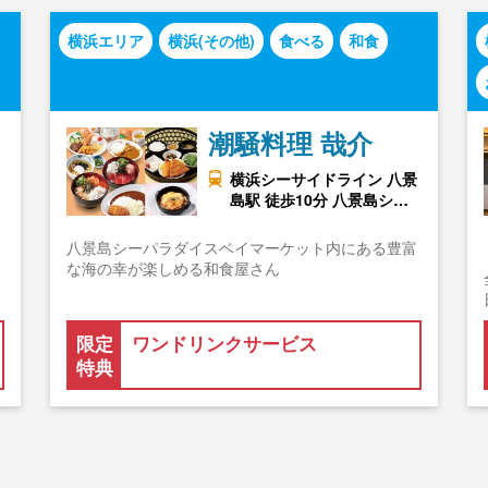
横浜エリア
横浜(その他)
食べる
和食
潮騒料理 哉介
横浜シーサイドライン 八景
島駅 徒歩10分 八景島シ…
八景島シーパラダイスベイマーケット内にある豊富
な海の幸が楽しめる和食屋さん
限定
ワンドリンクサービス
特典