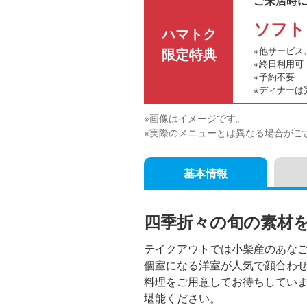
ご来店時
ソフト
ハマトク
限定特典
※
他サービス
※終日利用可
※予約不要
※ディナーは
※画像はイメージです。
※実際のメニューとは異なる場合がご
基本情報
四季折々の旬の素材
テイクアウトでは小柴産のあな
個室になる洋室が人気で顔合わ
料理をご用意してお待ちしてい
堪能ください。