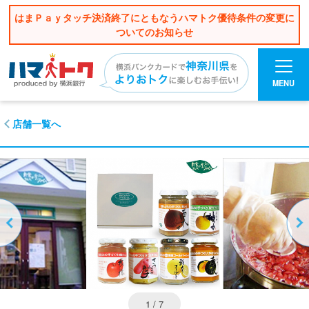
はまＰａｙタッチ決済終了にともなうハマトク優待条件の変更に
ついてのお知らせ
MENU
店舗一覧へ
1
/ 7