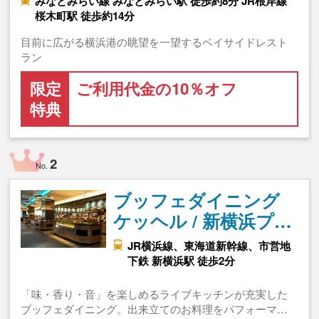
みなとみらい線 みなとみらい駅 徒歩約8分 JR根岸線
桜木町駅 徒歩約14分
目前に広がる横浜港の眺望を一望するベイサイドレスト
ラン
限定
ご利用代金の10％オフ
特典
2
No.
ブッフェダイニング
ケッヘル / 新横浜プ…
JR横浜線、東海道新幹線、市営地
下鉄 新横浜駅 徒歩2分
「味・香り・音」を楽しめるライブキッチンが充実した
ブッフェダイニング。出来立てのお料理をパフォーマ…