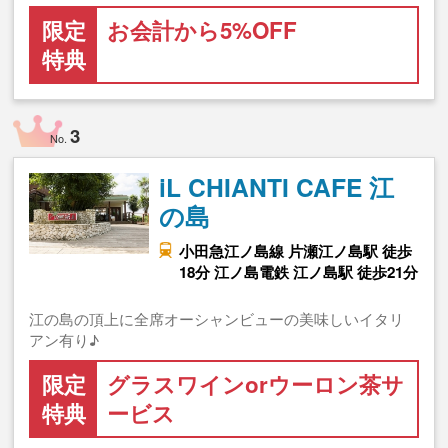
限定
お会計から5%OFF
特典
3
No.
iL CHIANTI CAFE 江
の島
小田急江ノ島線 片瀬江ノ島駅 徒歩
18分 江ノ島電鉄 江ノ島駅 徒歩21分
江の島の頂上に全席オーシャンビューの美味しいイタリ
アン有り♪
限定
グラスワインorウーロン茶サ
特典
ービス