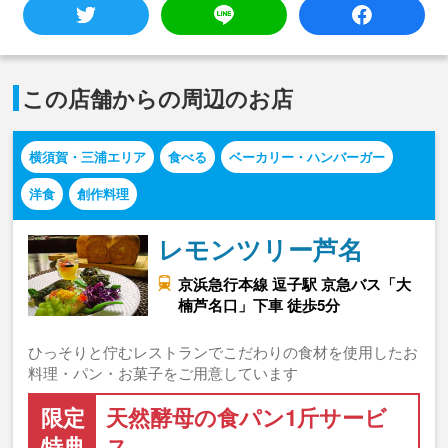
この店舗からの周辺のお店
横須賀・三浦エリア
食べる
ベーカリー・ハンバーガー
洋食
創作料理
レモンツリー芦名
京浜急行本線 逗子駅 京急バス「大
楠芦名口」下車 徒歩5分
ひっそりと佇むレストランでこだわりの食材を使用したお
料理・パン・お菓子をご用意しています
限定
天然酵母の食パン1斤サービ
特典
ス