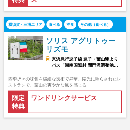
横須賀・三浦エリア
食べる
洋食
その他（食べる）
ソリス アグリトゥー
リズモ
京浜急行逗子線 逗子・葉山駅より
バス「湘南国際村 間門沢調整池…
四季折々の味覚を繊細な技術で昇華。陽光に照らされたレ
ストランで、葉山の爽やかな風を感じる
限定
ワンドリンクサービス
特典