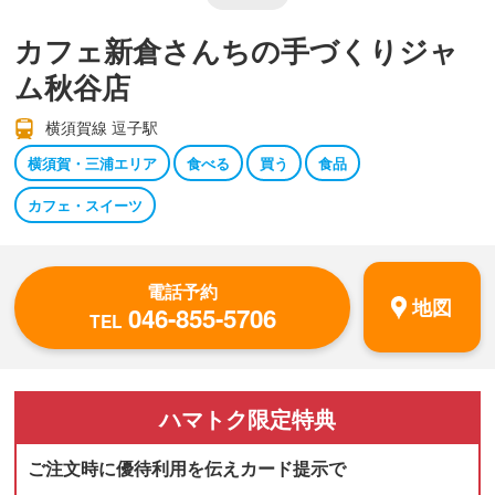
カフェ新倉さんちの手づくりジャ
ム秋谷店
横須賀線 逗子駅
横須賀・三浦エリア
食べる
買う
食品
カフェ・スイーツ
電話予約
地図
046-855-5706
TEL
ハマトク
限定特典
ご注文時に優待利用を伝えカード提示で