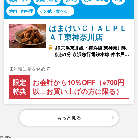
焼肉・肉料理
その他（食べる）
はまけいＣＩＡＬＰＬ
ＡＴ東神奈川店
JR京浜東北線・横浜線 東神奈川駅
徒歩1分 京浜急行電鉄本線 仲木戸…
味と技に夢を込めて
限定
お会計から10％OFF（※700円
特典
以上お買い上げの方に限る）
もっと見る
int(185)