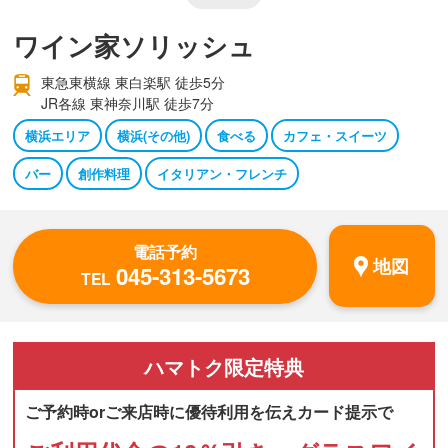
ワイン家ソリッシュ
東急東横線 東白楽駅 徒歩5分
JR各線 東神奈川駅 徒歩7分
横浜エリア
横浜(その他)
食べる
カフェ・スイーツ
バー
創作料理
イタリアン・フレンチ
電話予約
地図
045-313-5673
TEL
ハマトク
限定特典
ご予約時orご来店時に優待利用を伝えカード提示で