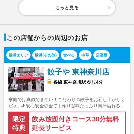
もっと見る
この店舗からの周辺のお店
横浜エリア
横浜(その他)
食べる
中華
居酒屋
餃子や 東神奈川店
各線 東神奈川駅 徒歩4分
家庭では真似できない！こだわりの餃子をお召し上がりく
ださい♪ 安心安全◎全て手作り旨味たっぷり肉汁溢れる…
限定
飲み放題付きコース30分無料
特典
延長サービス