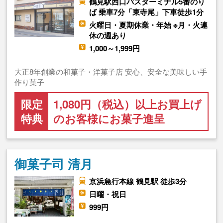
鶴見駅西口バスターミナル5番のり
ば 乗車7分「東寺尾」下車徒歩1分
火曜日・夏期休業・年始 ※月・火連
休の週あり
1,000～1,999円
大正8年創業の和菓子・洋菓子店 安心、安全な美味しい手
作り菓子
限定
1,080円（税込）以上お買上げ
特典
のお客様にお菓子進呈
御菓子司 清月
京浜急行本線 鶴見駅 徒歩3分
日曜・祝日
999円