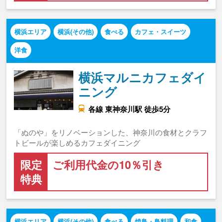
横浜エリア
横浜(その他)
食べる
カフェ・スイーツ
洋食
横浜マルニカフェダイ
ニング
各線 東神奈川駅 徒歩5分
「ぬのや」をリノベーションした、神奈川の食材とクラフ
トビールが楽しめるカフェダイニング
限定
ご利用代金の10％引き
特典
横浜エリア
横浜(その他)
食べる
焼鳥・鳥料理
和食