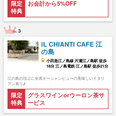
限定
お会計から5%OFF
特典
3
No.
iL CHIANTI CAFE 江
の島
小田急江ノ島線 片瀬江ノ島駅 徒歩
18分 江ノ島電鉄 江ノ島駅 徒歩21分
江の島の頂上に全席オーシャンビューの美味しいイタリ
アン有り♪
限定
グラスワインorウーロン茶サ
特典
ービス