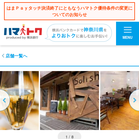
はまＰａｙタッチ決済終了にともなうハマトク優待条件の変更に
ついてのお知らせ
MENU
店舗一覧へ
1
/ 8