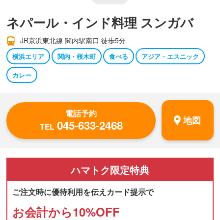
ネパール・インド料理 スンガバ
JR京浜東北線 関内駅南口 徒歩5分
横浜エリア
関内・桜木町
食べる
アジア・エスニック
カレー
電話予約
地図
045-633-2468
TEL
ハマトク
限定特典
ご注文時に優待利用を伝えカード提示で
お会計から
10
%OFF