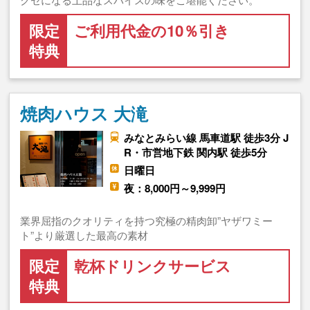
限定
ご利用代金の10％引き
特典
焼肉ハウス 大滝
みなとみらい線 馬車道駅 徒歩3分 J
R・市営地下鉄 関内駅 徒歩5分
日曜日
夜：8,000円～9,999円
業界屈指のクオリティを持つ究極の精肉卸”ヤザワミー
ト”より厳選した最高の素材
限定
乾杯ドリンクサービス
特典