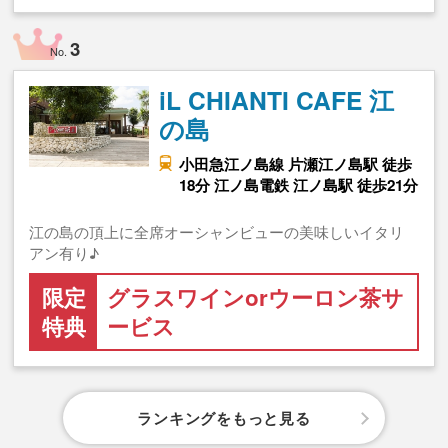
3
No.
iL CHIANTI CAFE 江
の島
小田急江ノ島線 片瀬江ノ島駅 徒歩
18分 江ノ島電鉄 江ノ島駅 徒歩21分
江の島の頂上に全席オーシャンビューの美味しいイタリ
アン有り♪
限定
グラスワインorウーロン茶サ
特典
ービス
ランキングをもっと見る