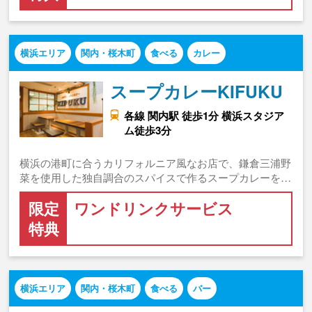
横浜エリア
関内・桜木町
食べる
カレー
スープカレーKIFUKU
各線 関内駅 徒歩1分 横浜スタジア
ム徒歩3分
横浜の港町に合うカリフォルニア風なお店で、鎌倉三浦野
菜を使用した独自調合のスパイスで作るスープカレーを…
限定
ワンドリンクサービス
特典
横浜エリア
関内・桜木町
食べる
バー