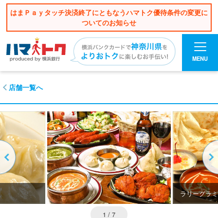
はまＰａｙタッチ決済終了にともなうハマトク優待条件の変更に
ついてのお知らせ
MENU
店舗一覧へ
ラリーグラミ
1
/ 7