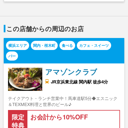
この店舗からの周辺のお店
横浜エリア
関内・桜木町
食べる
カフェ・スイーツ
バー
アマゾンクラブ
JR京浜東北線 関内駅 徒歩4分
テイクアウト・ランチ営業中！馬車道駅5分◆エスニック
＆TEXMEX料理と世界のビール♪
限定
お会計から10%OFF
特典