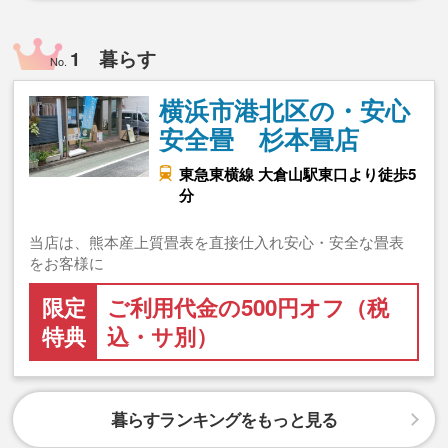
1 暮らす
No.
横浜市港北区の・安心
安全畳 杉本畳店
東急東横線 大倉山駅東口より徒歩5
分
当店は、熊本産上質畳表を直接仕入れ安心・安全な畳表
をお客様に
限定
ご利用代金の500円オフ（税
特典
込・サ別）
暮らすランキングをもっと見る