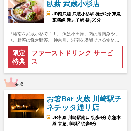
臥薪 武蔵小杉店
JR南武線 武蔵小杉駅 徒歩2分 東急
東横線 新丸子駅 徒歩9分
『湘南を武蔵小杉で！！』 魚は小田原、肉は湘南みやじ
豚、野菜は鎌倉野菜。 神奈川、湘南を堪能できる食材…
限定
ファーストドリンク サービ
特典
ス
6
No.
お箸Bar 火蔵 川崎駅チ
ネチッタ通り店
JR各線 川崎駅南口 徒歩4分 京急本
線 京急川崎駅 徒歩5分