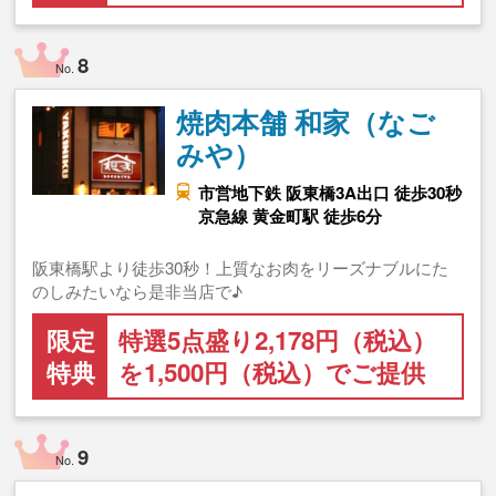
8
No.
焼肉本舗 和家（なご
みや）
市営地下鉄 阪東橋3A出口 徒歩30秒
京急線 黄金町駅 徒歩6分
阪東橋駅より徒歩30秒！上質なお肉をリーズナブルにた
のしみたいなら是非当店で♪
限定
特選5点盛り2,178円（税込）
特典
を1,500円（税込）でご提供
9
No.