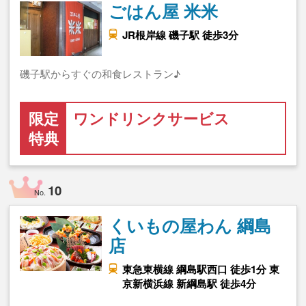
ごはん屋 米米
JR根岸線 磯子駅 徒歩3分
磯子駅からすぐの和食レストラン♪
限定
ワンドリンクサービス
特典
10
No.
くいもの屋わん 綱島
店
東急東横線 綱島駅西口 徒歩1分 東
京新横浜線 新綱島駅 徒歩4分