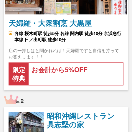
天婦羅・大衆割烹 大黒屋
各線 桜木町駅 徒歩5分 各線 関内駅 徒歩10分 京浜急行
本線 日ノ出町駅 徒歩10分
店の一押しはと聞かれれば！天婦羅ですと自信を持って
お答えします！！
限定
お会計から5%OFF
特典
2
No.
昭和沖縄レストラン
具志堅の家