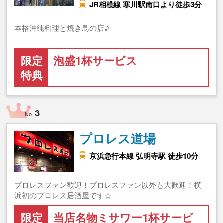
JR相模線 寒川駅南口より徒歩3分
本格沖縄料理と焼き鳥の店♪
限定
泡盛1杯サービス
特典
3
No.
プロレス道場
京浜急行本線 弘明寺駅 徒歩10分
プロレスファン歓迎！プロレスファン以外も大歓迎！横
浜初のプロレス居酒屋です☆
限定
当店名物ミサワー1杯サービ