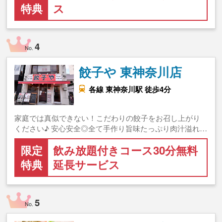
特典
ス
4
No.
餃子や 東神奈川店
各線 東神奈川駅 徒歩4分
家庭では真似できない！こだわりの餃子をお召し上がり
ください♪ 安心安全◎全て手作り旨味たっぷり肉汁溢れ…
限定
飲み放題付きコース30分無料
特典
延長サービス
5
No.