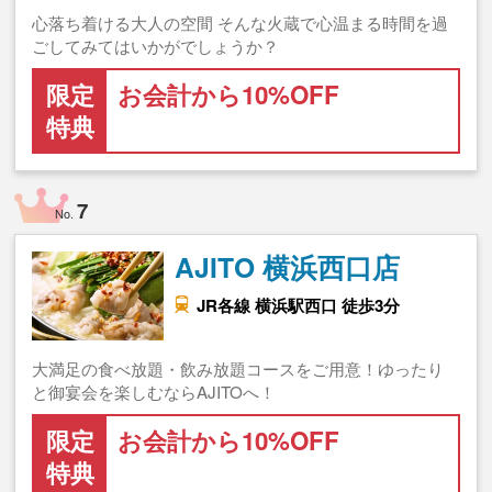
心落ち着ける大人の空間 そんな火蔵で心温まる時間を過
ごしてみてはいかがでしょうか？
限定
お会計から10%OFF
特典
7
No.
AJITO 横浜西口店
JR各線 横浜駅西口 徒歩3分
大満足の食べ放題・飲み放題コースをご用意！ゆったり
と御宴会を楽しむならAJITOへ！
限定
お会計から10%OFF
特典