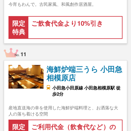
今宵もわんで。古民家風、和風創作居酒屋。
限定
ご飲食代金より10%引き
特典
11
No.
海鮮炉端三うら 小田急
相模原店
小田急小田原線 小田急相模原駅 徒
歩2分
産地直送海の幸を使用した海鮮炉端料理と、お洒落な大
人の落ち着ける空間
限定
ご利用代金（飲食代など）の