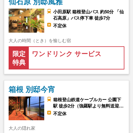
仙石原 別邸風雅
小田原駅 箱根登山バス 約50分 「仙
石高原」バス停下車 徒歩7分
不定休
大人の時間（とき）を愉しむ宿
限定
ワンドリンク サービス
特典
箱根 別邸今宵
箱根登山鉄道ケーブルカー 公園下
駅 徒歩2分（強羅駅より無料送迎…
不定休
大人の隠れ家