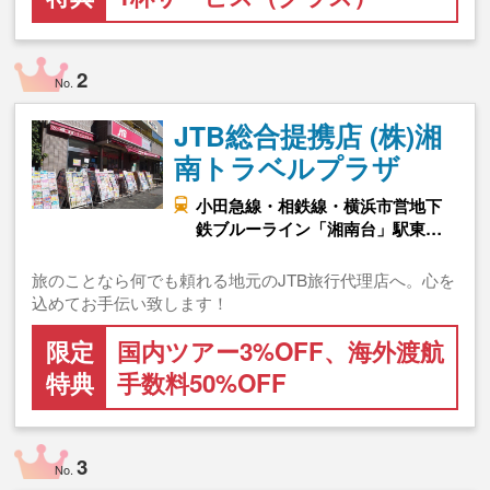
2
No.
JTB総合提携店 (株)湘
南トラベルプラザ
小田急線・相鉄線・横浜市営地下
鉄ブルーライン「湘南台」駅東…
旅のことなら何でも頼れる地元のJTB旅行代理店へ。心を
込めてお手伝い致します！
限定
国内ツアー3%OFF、海外渡航
特典
手数料50%OFF
3
No.