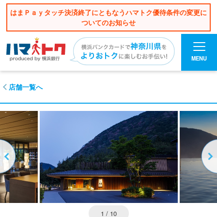
はまＰａｙタッチ決済終了にともなうハマトク優待条件の変更に
ついてのお知らせ
MENU
店舗一覧へ
1
/ 10