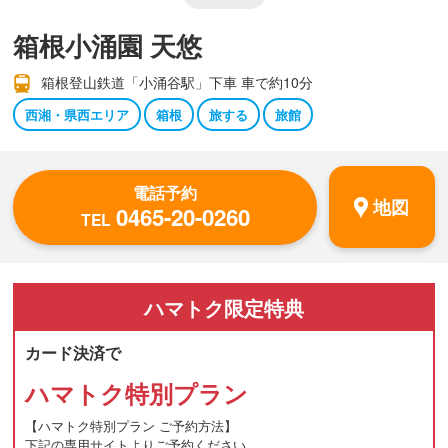
箱根小涌園 天悠
箱根登山鉄道「小涌谷駅」下車 車で約10分
西湘・県西エリア
箱根
旅する
旅館
電話予約
地図
0465-20-0260
TEL
ハマトク
限定特典
カード決済で
ハマトク特別プラン
【ハマトク特別プラン ご予約方法】
下記の専用サイトよりご予約ください。