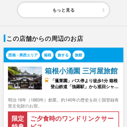
もっと見る
この店舗からの周辺のお店
西湘・県西エリア
箱根
旅する
旅館
箱根小涌園 三河屋旅館
「蓬莱園」バス停より徒歩1分 箱根
登山鉄道「強羅駅」から巡回シャ…
明治 16年（1883年）創業。約140年の歴史を紡ぐ国登録有
形文化財のお宿。
限定
ご夕食時のワンドリンクサー
特典
ビス