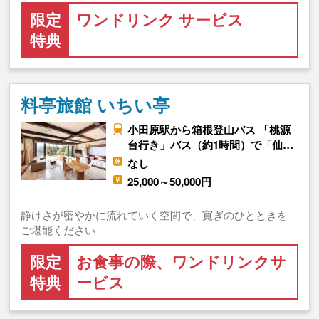
限定
ワンドリンク サービス
特典
料亭旅館 いちい亭
小田原駅から箱根登山バス 「桃源
台行き」バス（約1時間）で「仙…
なし
25,000～50,000円
静けさが密やかに流れていく空間で、寛ぎのひとときを
ご堪能ください
限定
お食事の際、ワンドリンクサ
特典
ービス