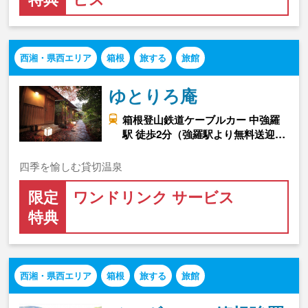
西湘・県西エリア
箱根
旅する
旅館
ゆとりろ庵
箱根登山鉄道ケーブルカー 中強羅
駅 徒歩2分（強羅駅より無料送迎…
四季を愉しむ貸切温泉
限定
ワンドリンク サービス
特典
西湘・県西エリア
箱根
旅する
旅館