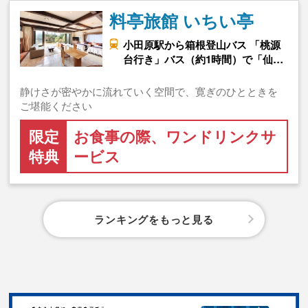
料亭旅館 いちい亭
小田原駅から箱根登山バス 「桃源
台行き」バス（約1時間）で「仙…
静けさが密やかに流れていく空間で、寛ぎのひとときを
ご堪能ください
限定
お食事の際、ワンドリンクサ
特典
ービス
ランキングをもっと見る