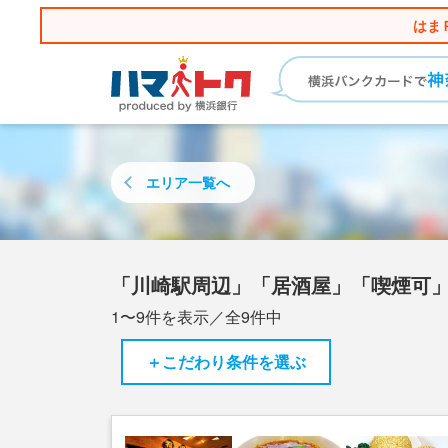
はま
エリア
一覧へ
「川崎駅周辺」「居酒屋」「喫煙可
1〜9
件を表示／全
9
件中
＋こだわり条件を選ぶ