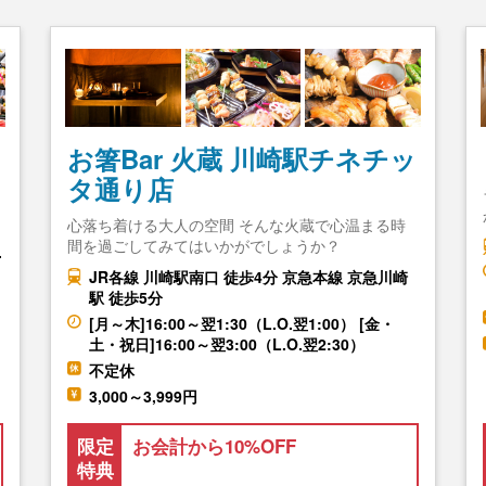
お箸Bar 火蔵 川崎駅チネチッ
タ通り店
心落ち着ける大人の空間 そんな火蔵で心温まる時
間を過ごしてみてはいかがでしょうか？
.
JR各線 川崎駅南口 徒歩4分 京急本線 京急川崎
駅 徒歩5分
[月～木]16:00～翌1:30（L.O.翌1:00） [金・
土・祝日]16:00～翌3:00（L.O.翌2:30）
不定休
3,000～3,999円
限定
お会計から10%OFF
特典