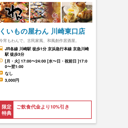
くいもの屋わん 川崎東口店
今宵もわんで。古民家風、和風創作居酒屋。
JR各線 川崎駅 徒歩1分 京浜急行本線 京急川崎
駅 徒歩3分
[月・火] 17:00〜24:00 [水〜日・祝前日 ]17:0
0〜翌1:00
なし
3,000円
限定
ご飲食代金より10%引き
特典