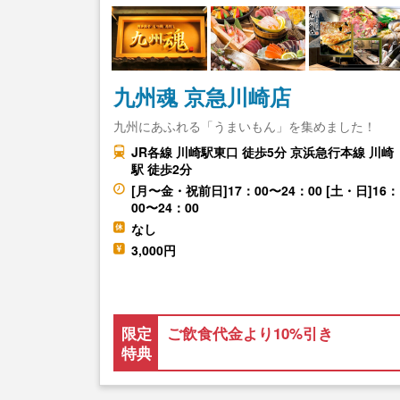
九州魂 京急川崎店
九州にあふれる「うまいもん」を集めました！
JR各線 川崎駅東口 徒歩5分 京浜急行本線 川崎
駅 徒歩2分
[月〜金・祝前日]17：00〜24：00 [土・日]16：
00〜24：00
なし
3,000円
限定
ご飲食代金より10%引き
特典