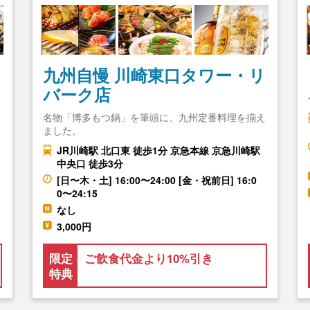
九州自慢 川崎東口タワー・リ
バーク店
名物「博多もつ鍋」を筆頭に、九州定番料理を揃え
ました。
JR川崎駅 北口東 徒歩1分 京急本線 京急川崎駅
中央口 徒歩3分
[日〜木・土] 16:00〜24:00 [金・祝前日] 16:0
0〜24:15
なし
3,000円
限定
ご飲食代金より10%引き
特典