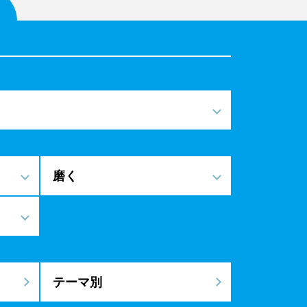
磨く
テーマ別