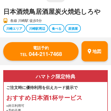
日本酒焼鳥居酒屋炭火焼処しろや
各線 川崎駅 徒歩5分
川崎エリア
川崎駅周辺
食べる
居酒屋
電話予約
地図
044-211-7468
TEL
ハマトク
限定特典
ご注文時に優待利用を伝えカード提示で
おすすめ日本酒1杯サービス
※終日利用可
※予約不要