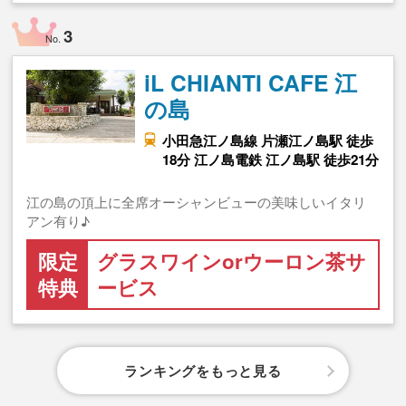
3
No.
iL CHIANTI CAFE 江
の島
小田急江ノ島線 片瀬江ノ島駅 徒歩
18分 江ノ島電鉄 江ノ島駅 徒歩21分
江の島の頂上に全席オーシャンビューの美味しいイタリ
アン有り♪
限定
グラスワインorウーロン茶サ
特典
ービス
ランキングをもっと見る