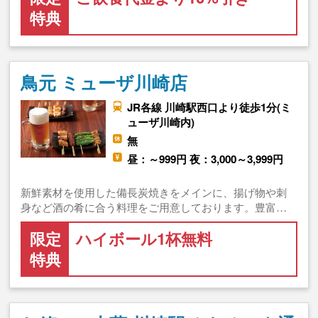
特典
鳥元 ミューザ川崎店
JR各線 川崎駅西口より徒歩1分(ミ
ューザ川崎内)
無
昼：～999円 夜：3,000～3,999円
新鮮素材を使用した備長炭焼きをメインに、揚げ物や刺
身など酒の肴に合う料理をご用意しております。豊富…
限定
ハイボール1杯無料
特典