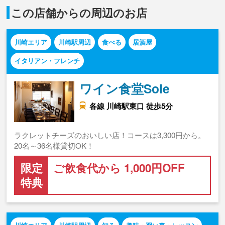
この店舗からの周辺のお店
川崎エリア
川崎駅周辺
食べる
居酒屋
イタリアン・フレンチ
ワイン食堂Sole
各線 川崎駅東口 徒歩5分
ラクレットチーズのおいしい店！コースは3,300円から。
20名～36名様貸切OK！
限定
ご飲食代から 1,000円OFF
特典