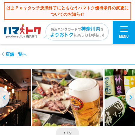
はまＰａｙタッチ決済終了にともなうハマトク優待条件の変更に
ついてのお知らせ
MENU
店舗一覧へ
1
/ 9