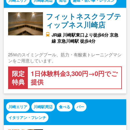
川崎エリア
川崎駅周辺
知る
趣味・習い事・レッスン
フィットネスクラブテ
ィップネス川崎店
JR線 川崎駅東口より徒歩6分 京急
線 京急川崎駅 徒歩4分
25Ｍのスイミングプール、筋力・有酸素トレーニングマシ
ンをご用意しています。
限定
1日体験料金3,300円→0円でご
特典
提供
川崎エリア
川崎駅周辺
食べる
バー
イタリアン・フレンチ