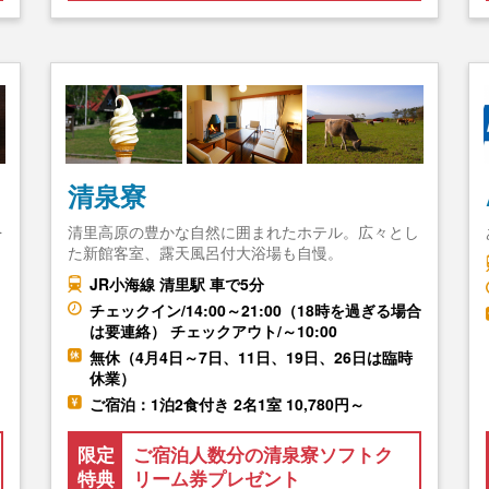
清泉寮
を
清里高原の豊かな自然に囲まれたホテル。広々とし
…
た新館客室、露天風呂付大浴場も自慢。
JR小海線 清里駅 車で5分
チェックイン/14:00～21:00（18時を過ぎる場合
は要連絡） チェックアウト/～10:00
無休（4月4日～7日、11日、19日、26日は臨時
休業）
ご宿泊：1泊2食付き 2名1室 10,780円～
限定
ご宿泊人数分の清泉寮ソフトク
特典
リーム券プレゼント