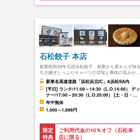
石松餃子 本店
創業昭和28年元祖浜松餃子、創業から変わらず味
引き継ぎたっぷりキャベツの甘味と豚肉の旨みが
新東名高速道路「浜松浜北IC」&浜松SA内
[平日] ランチ/11:00～14:30（L.O.14:00） ディ
ナー/17:00～20:30（L.O.20:00） [土・日・…
年中無休
1,000～1,999円
限定
ご利用代金の10％オフ（石松本
特典
店に限る）