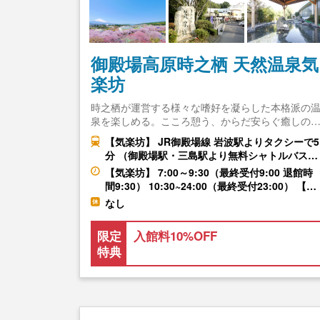
御殿場高原時之栖 天然温泉気
楽坊
時之栖が運営する様々な嗜好を凝らした本格派の
泉を楽しめる。こころ憩う、からだ安らぐ癒しの
【気楽坊】 JR御殿場線 岩波駅よりタクシーで5
分 （御殿場駅・三島駅より無料シャトルバス…
【気楽坊】 7:00～9:30（最終受付9:00 退館時
間9:30） 10:30~24:00（最終受付23:00） 【…
なし
限定
入館料10%OFF
特典