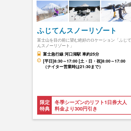
ふじてんスノーリゾート
富士山を目の前に望む絶好のロケーション「ふじ
んスノーリゾート」
富士急行線 河口湖駅 車約25分
[平日]8:30～17:00 [土・日・祝]8:00～17:00
（ナイター営業時は21:30まで）
限定
冬季シーズンのリフト1日券大人
特典
料金より300円引き