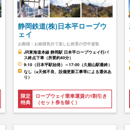
静岡鉄道(株)日本平ロープウ
ェイ
温
お殿様・お姫様気分で楽しむ絶景の空中遊覧
…
JR東海道本線 静岡駅 日本平ロープウェイ行バ
ス終点下車（所要約40分）
9:10（日本平駅始発）～17:00（久能山駅最終）
なし（※天候不良、設備更新工事等による運休あ
り）
限定
ロープウェイ乗車運賃の1割引き
特典
（セット券を除く）