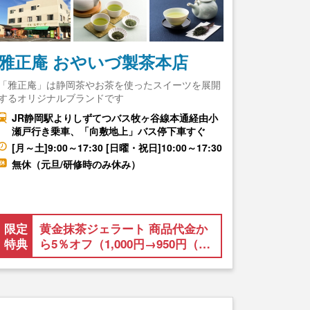
雅正庵 おやいづ製茶本店
「雅正庵」は静岡茶やお茶を使ったスイーツを展開
するオリジナルブランドです
JR静岡駅よりしずてつバス牧ヶ谷線本通経由小
瀬戸行き乗車、「向敷地上」バス停下車すぐ
[月～土]9:00～17:30 [日曜・祝日]10:00～17:30
無休（元旦/研修時のみ休み）
限定
黄金抹茶ジェラート 商品代金か
特典
ら5％オフ（1,000円→950円（…