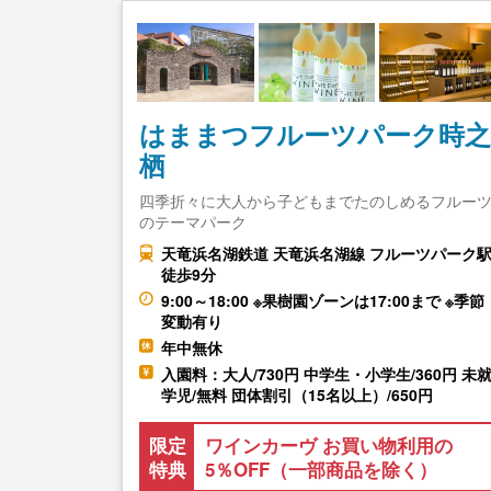
はままつフルーツパーク時之
栖
四季折々に大人から子どもまでたのしめるフルー
のテーマパーク
天竜浜名湖鉄道 天竜浜名湖線 フルーツパーク
徒歩9分
9:00～18:00 ※果樹園ゾーンは17:00まで ※季節
変動有り
年中無休
入園料：大人/730円 中学生・小学生/360円 未
学児/無料 団体割引（15名以上）/650円
限定
ワインカーヴ お買い物利用の
特典
5％OFF（一部商品を除く）