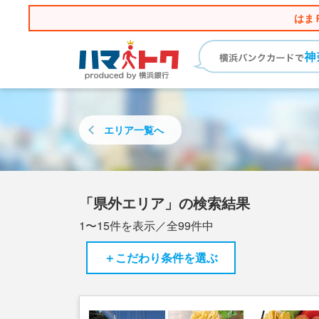
はま
エリア
一覧へ
「県外エリア」の検索結果
1〜15
件を表示／全
99
件中
＋こだわり条件を選ぶ