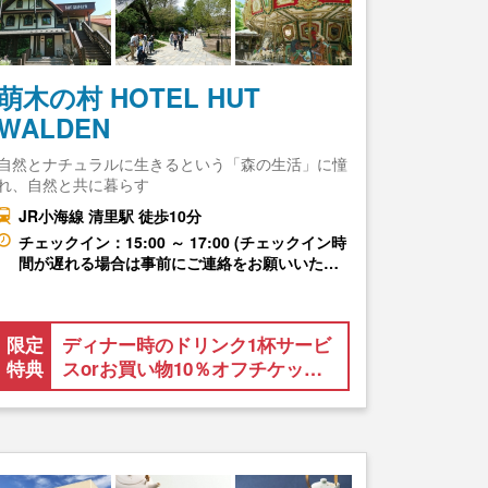
萌木の村 HOTEL HUT
WALDEN
自然とナチュラルに生きるという「森の生活」に憧
れ、自然と共に暮らす
JR小海線 清里駅 徒歩10分
チェックイン：15:00 ～ 17:00 (チェックイン時
間が遅れる場合は事前にご連絡をお願いいた…
限定
ディナー時のドリンク1杯サービ
特典
スorお買い物10％オフチケッ…