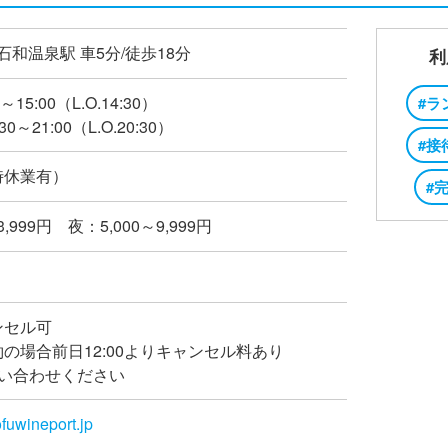
石和温泉駅 車5分/徒歩18分
利
～15:00（L.O.14:30）
#ラ
0～21:00（L.O.20:30）
#接
時休業有）
#
3,999円 夜：5,000～9,999円
ンセル可
の場合前日12:00よりキャンセル料あり
問い合わせください
ofuwineport.jp