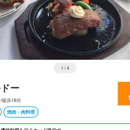
1
/ 4
ルドー
/徒歩18分
焼肉・肉料理