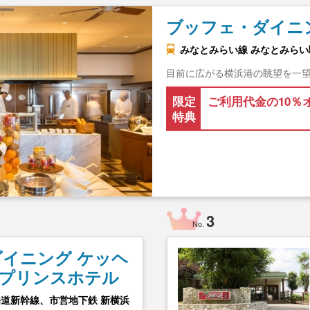
ブッフェ・ダイニ
みなとみらい線 みなとみらい駅
目前に広がる横浜港の眺望を一
限定
ご利用代金の10％
特典
3
No.
イニング ケッヘ
横浜プリンスホテル
海道新幹線、市営地下鉄 新横浜