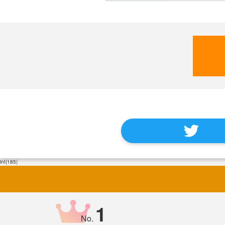
int(185)
1
No.