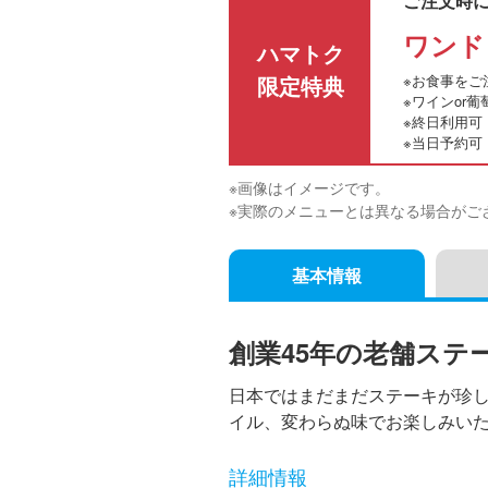
ご注文時
ワンド
ハマトク
限定特典
※お食事をご
※ワインor
※終日利用可
※当日予約可
※画像はイメージです。
※実際のメニューとは異なる場合がご
基本情報
創業45年の老舗ステ
日本ではまだまだステーキが珍
イル、変わらぬ味でお楽しみい
詳細情報