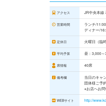
JR中央本線 
アクセス
ランチ/11:00
営業時間
ディナー/16:3
火曜日（臨
定休日
昼：3,000～
平均予算
40席
席情報
当日のキャ
備考欄
団体様ご予約
※お店へお
http://www.k
WEBサイト