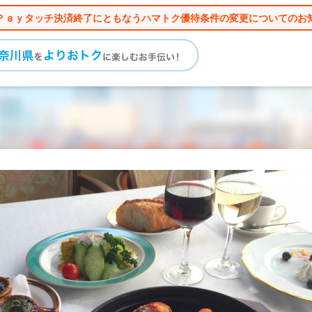
Ｐａｙタッチ決済終了にともなうハマトク優待条件の変更についてのお