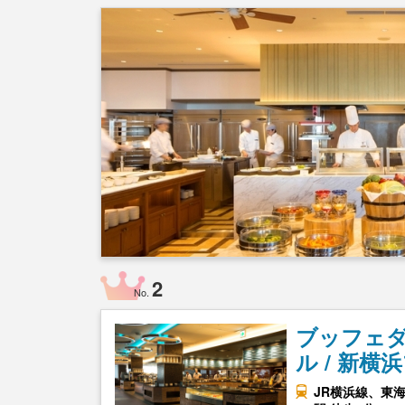
2
No.
ブッフェダ
ル / 新
JR横浜線、東