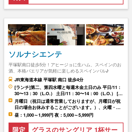
ソルナシエンテ
平塚駅南口徒歩5分！アヒージョに生ハム、スペインのお
酒、本格パエリアが気軽に楽しめるスペインバル♪
JR東海道本線 平塚駅 南口 徒歩4分
[ランチ]第二、第四水曜と毎週木金土日のみ 平日/11：
30〜13：30（L.O.） 土日/11：30〜14：00（L.O.） […
月曜日（祝日は通常営業しておりますが、月曜日が祝
日の場合お休みすることがございます。）、火曜・…
昼：1,000～1,999円 夜：5,000～5,999円
限定
グラスのサングリア 1杯サー