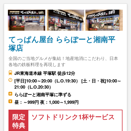
てっぱん屋台 ららぽーと湘南平
塚店
全国のご当地グルメが集結！地産地消にこだわり、日本
各地の鉄板料理を再現します
JR東海道本線 平塚駅 徒歩12分
[平日]10:00～20:00（L.O.19:30） [土・日・祝]10:00～
21:00（L.O.20:30）
ららぽーと湘南平塚に準ずる
昼：～999円 夜：1,000～1,999円
限定
ソフトドリンク1杯サービス
特典