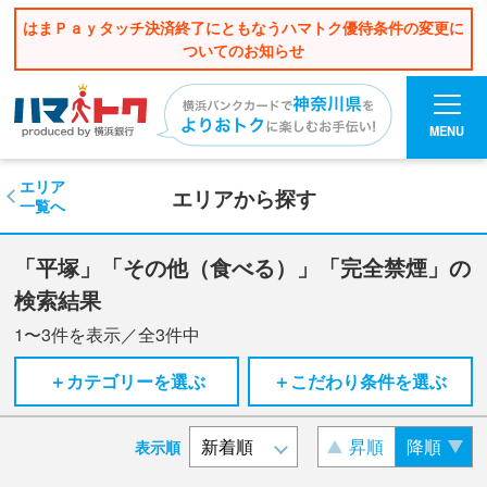
はまＰａｙタッチ決済終了にともなうハマトク優待条件の変更に
ついてのお知らせ
MENU
エリア
エリアから探す
一覧へ
「平塚」「その他（食べる）」「完全禁煙」の
検索結果
1〜3
件を表示／全
3
件中
＋カテゴリーを選ぶ
＋こだわり条件を選ぶ
昇順
降順
表示順