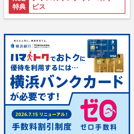
特典
ビス