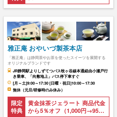
雅正庵 おやいづ製茶本店
「雅正庵」は静岡茶やお茶を使ったスイーツを展開する
オリジナルブランドです
JR静岡駅よりしずてつバス牧ヶ谷線本通経由小瀬戸行
き乗車、「向敷地上」バス停下車すぐ
[月～土]9:00～17:30 [日曜・祝日]10:00～17:30
無休（元旦/研修時のみ休み）
限定
黄金抹茶ジェラート 商品代金
特典
から5％オフ（1,000円→95…