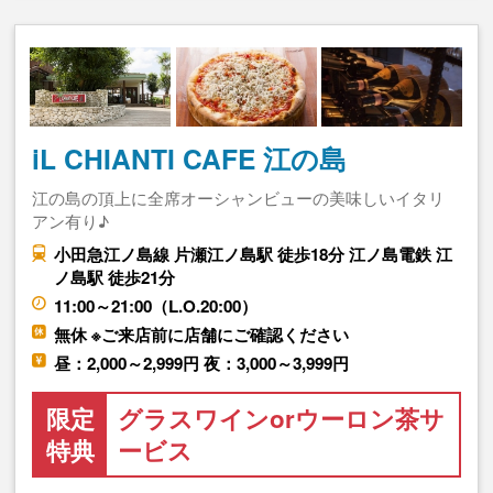
iL CHIANTI CAFE 江の島
江の島の頂上に全席オーシャンビューの美味しいイタリ
アン有り♪
小田急江ノ島線 片瀬江ノ島駅 徒歩18分 江ノ島電鉄 江
ノ島駅 徒歩21分
11:00～21:00（L.O.20:00）
無休 ※ご来店前に店舗にご確認ください
昼：2,000～2,999円 夜：3,000～3,999円
限定
グラスワインorウーロン茶サ
特典
ービス