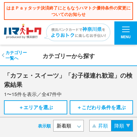
はまＰａｙタッチ決済終了にともなうハマトク優待条件の変更に
ついてのお知らせ
MENU
カテゴリー
カテゴリーから探す
一覧へ
「カフェ・スイーツ」「お子様連れ歓迎」の検
索結果
1〜15
件を表示／全
47
件中
＋エリアを選ぶ
＋こだわり条件を選ぶ
昇順
降順
表示順