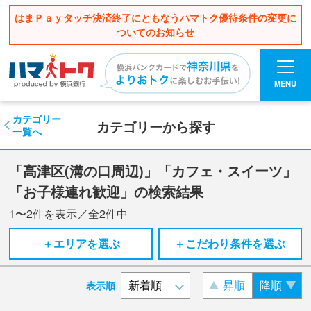
はまＰａｙタッチ決済終了にともなうハマトク優待条件の変更に
ついてのお知らせ
MENU
カテゴリー
カテゴリーから探す
一覧へ
「高津区(溝の口周辺)」「カフェ・スイーツ」
「お子様連れ歓迎」の検索結果
1〜2
件を表示／全
2
件中
＋エリアを選ぶ
＋こだわり条件を選ぶ
昇順
降順
表示順