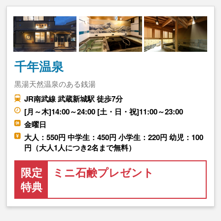
千年温泉
黒湯天然温泉のある銭湯
JR南武線 武蔵新城駅 徒歩7分
[月～木]14:00～24:00 [土・日・祝]11:00～23:00
金曜日
大人：550円 中学生：450円 小学生：220円 幼児：100
円（大人1人につき2名まで無料）
限定
ミニ石鹸プレゼント
特典