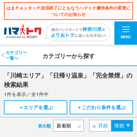
はまＰａｙタッチ決済終了にともなうハマトク優待条件の変更に
ついてのお知らせ
MENU
カテゴリー
カテゴリーから探す
一覧へ
「川崎エリア」「日帰り温泉」「完全禁煙」の
検索結果
1
件を表示／全
1
件中
＋エリアを選ぶ
＋こだわり条件を選ぶ
昇順
降順
表示順