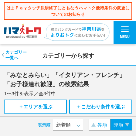
はまＰａｙタッチ決済終了にともなうハマトク優待条件の変更に
ついてのお知らせ
MENU
カテゴリー
カテゴリーから探す
一覧へ
「みなとみらい」「イタリアン・フレンチ」
「お子様連れ歓迎」の検索結果
1〜3
件を表示／全
3
件中
＋エリアを選ぶ
＋こだわり条件を選ぶ
昇順
降順
表示順