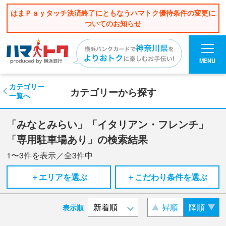
はまＰａｙタッチ決済終了にともなうハマトク優待条件の変更に
ついてのお知らせ
MENU
カテゴリー
カテゴリーから探す
一覧へ
「みなとみらい」「イタリアン・フレンチ」
「専用駐車場あり」の検索結果
1〜3
件を表示／全
3
件中
＋エリアを選ぶ
＋こだわり条件を選ぶ
昇順
降順
表示順