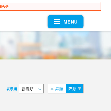
知らせ
MENU
昇順
降順
表示順