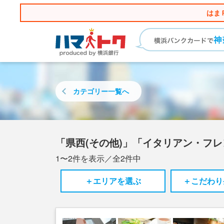
はま
カテゴリー
一覧へ
「県西(その他)」「イタリアン・フ
1〜2
件を表示／全
2
件中
＋エリアを選ぶ
＋こだわり