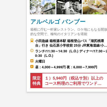
アルベルゴ バンブー
箱根に佇む一軒家レストラン。ロケ地にもなる開
的な空間で、極旬のイタリアンを堪能
小田急線 箱根湯本駅 箱根登山バス「湖尻桃環
台」行き 仙石原小学校前 25分 JR東海道線/小
ランチ/11:30～14:30（L.O.) ディナー/17:30～
0:30（L.O.)
火曜日
昼：4,000～4,999円 夜：6,000～7,999円
限定
１）5,940円（税込サ別）以上の
特典
コース料理のご利用でワンド…