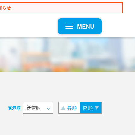
知らせ
MENU
昇順
降順
表示順